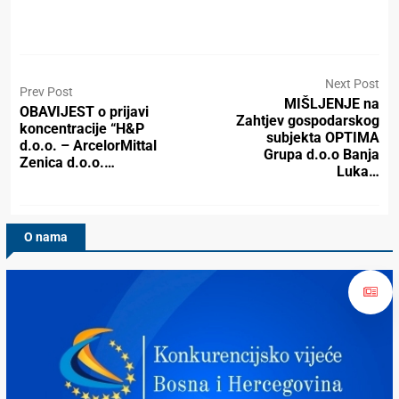
Next Post
Prev Post
MIŠLJENJE na
OBAVIJEST o prijavi
Zahtjev gospodarskog
koncentracije “H&P
subjekta OPTIMA
d.o.o. – ArcelorMittal
Grupa d.o.o Banja
Zenica d.o.o.…
Luka…
O nama