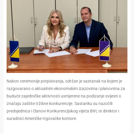
Nakon ceremonije potpisivanja, održan je sastanak na kojem je
razgovarano o aktualnim ekonomskim izazovima i planovima za
buduće zajedničke aktivnosti usmjerene na podizanje svijesti o
značaju zaštite tržišne konkurencije. Sastanku su nazočili
predsjednica i članovi Konkurencijskog vijeća BiH, te direktor i
suradnici Američke trgovačke komore.