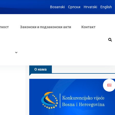
Bosanski
Српски
Hrvatski
English
тност
Законски и подзаконски акти
Контакт
О нама