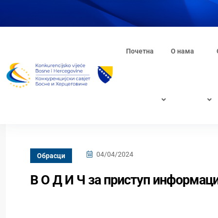
Почетна
О нама
04/04/2024
Oбрасци
В О Д И Ч за приступ информац