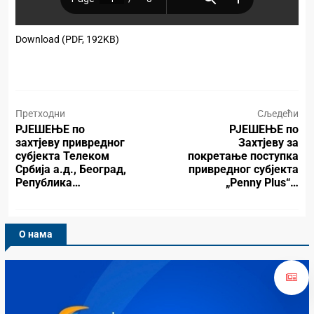
Download (PDF, 192KB)
Претходни
Сљедећи
РЈЕШЕЊЕ по
РЈЕШЕЊЕ по
захтјеву привредног
Захтјеву за
субјекта Телеком
покретање поступка
Србија а.д., Београд,
привредног субјекта
Република…
„Penny Plus“…
О нама