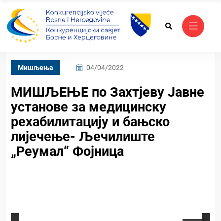
Mишљења
04/04/2022
МИШЉЕЊЕ по Захтјеву Јавне
установе за медицинску
рехабилитацију и бањско
лијечење- Љечилиште
„Реумал“ Фојница