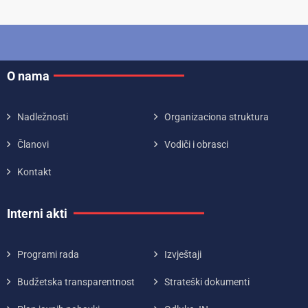
O nama
Nadležnosti
Organizaciona struktura
Članovi
Vodiči i obrasci
Kontakt
Interni akti
Programi rada
Izvještaji
Budžetska transparentnost
Strateški dokumenti