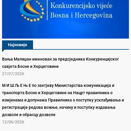
Најновије
Вања Малиџан именован за предсједника Конкуренцијског
савјета Босне и Херцеговине
27/07/2026
М И Ш Љ Е Њ Е по захтјеву Министарства комуникација и
транспорта Босне и Херцеговине на Нацрт правилника о
измјенама и допунама Правилника о поступку усклађивања и
регистрације редова вожње, начину и поступку издавања
дозволе и обрасцу дозволе
12/06/2026