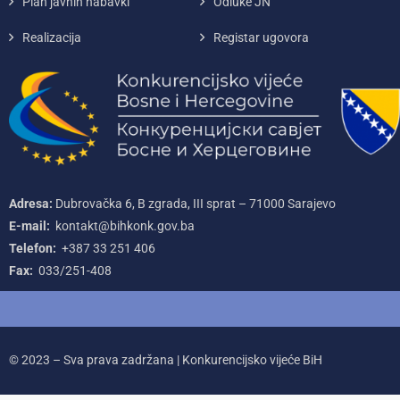
Plan javnih nabavki
Odluke JN
Realizacija
Registar ugovora
Adresa:
Dubrovačka 6, B zgrada, III sprat – 71000‌ Sarajevo
E-mail:
kontakt@bihkonk.gov.ba
Telefon:
+387‌ 33‌ 251‌ 406
Fax:
033/251-408
© 2023 – Sva prava zadržana | Konkurencijsko vijeće BiH