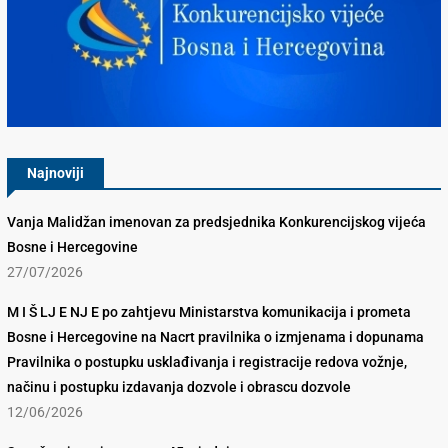
Konkurencijsko Vijeće BiH
Najnoviji
Vanja Malidžan imenovan za predsjednika Konkurencijskog vijeća
Bosne i Hercegovine
27/07/2026
M I Š LJ E NJ E po zahtjevu Ministarstva komunikacija i prometa
Bosne i Hercegovine na Nacrt pravilnika o izmjenama i dopunama
Pravilnika o postupku usklađivanja i registracije redova vožnje,
načinu i postupku izdavanja dozvole i obrascu dozvole
12/06/2026