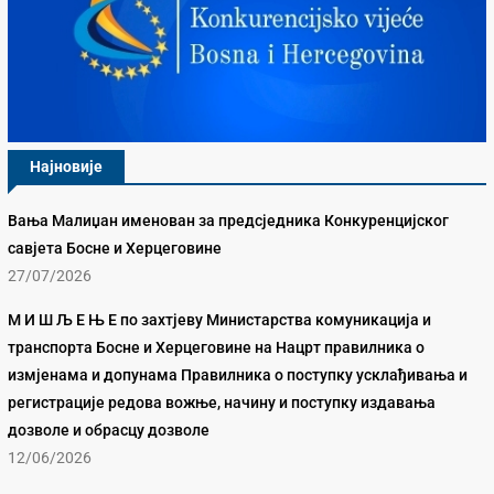
Најновије
Вања Малиџан именован за предсједника Конкуренцијског
савјета Босне и Херцеговине
27/07/2026
М И Ш Љ Е Њ Е по захтјеву Министарства комуникација и
транспорта Босне и Херцеговине на Нацрт правилника о
измјенама и допунама Правилника о поступку усклађивања и
регистрације редова вожње, начину и поступку издавања
дозволе и обрасцу дозволе
12/06/2026