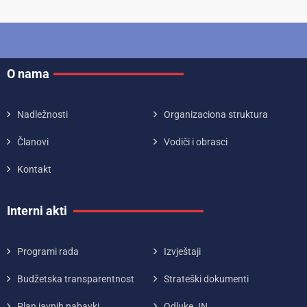
O nama
Nadležnosti
Organizaciona struktura
Članovi
Vodiči i obrasci
Kontakt
Interni akti
Programi rada
Izvještaji
Budžetska transparentnost
Strateški dokumenti
Plan javnih nabavki
Odluke JN