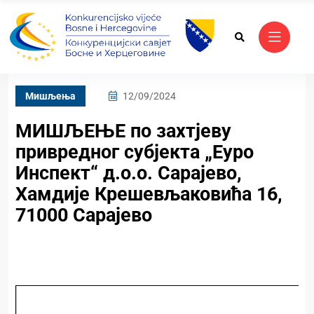
Mишљења
12/09/2024
МИШЉЕЊЕ по захтјеву
привредног субјекта „Еуро
Инспект“ д.о.о. Сарајево,
Хамдије Крешевљаковића 16,
71000 Сарајево