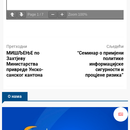
Page
1
/
7
Zoom
100%
Претходни
Сљедећи
МИШЉЕЊЕ по
“Семинар о примјени
Захтјеву
политике
Министарства
информацијске
привреде Унско-
сигурности и
санског кантона
процјене ризика”
О нама