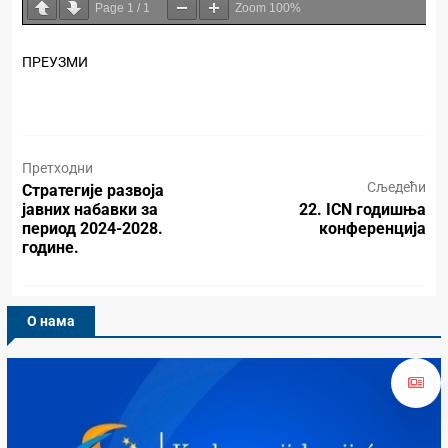
Page
1
/
1
Zoom
100%
ПРЕУЗМИ
Претходни
Сљедећи
Стратегије развоја
јавних набавки за
22. ICN годишња
период 2024-2028.
конференција
године.
О нама