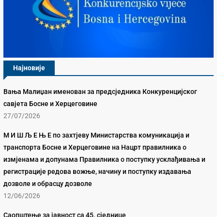
Најновије
Вања Малиџан именован за предсједника Конкуренцијског
савјета Босне и Херцеговине
27/07/2026
М И Ш Љ Е Њ Е по захтјеву Министарства комуникација и
транспорта Босне и Херцеговине на Нацрт правилника о
измјенама и допунама Правилника о поступку усклађивања и
регистрације редова вожње, начину и поступку издавања
дозволе и обрасцу дозволе
12/06/2026
Саопштење за јавност са 45. сједнице