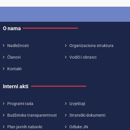
O nama
Nadležnosti
Organizaciona struktura
Članovi
Vodiči i obrasci
Kontakt
Interni akti
Programi rada
Izvještaji
Budžetska transparentnost
Strateški dokumenti
Plan javnih nabavki
Odluke JN