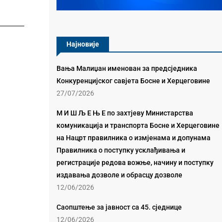
Најновије
Вања Малиџан именован за предсједника
Конкуренцијског савјета Босне и Херцеговине
27/07/2026
М И Ш Љ Е Њ Е по захтјеву Министарства
комуникација и транспорта Босне и Херцеговине
на Нацрт правилника о измјенама и допунама
Правилника о поступку усклађивања и
регистрације редова вожње, начину и поступку
издавања дозволе и обрасцу дозволе
12/06/2026
Саопштење за јавност са 45. сједнице
12/06/2026