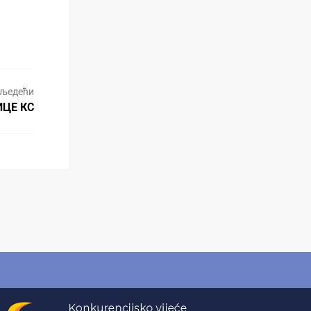
љедећи
ИЦЕ КС