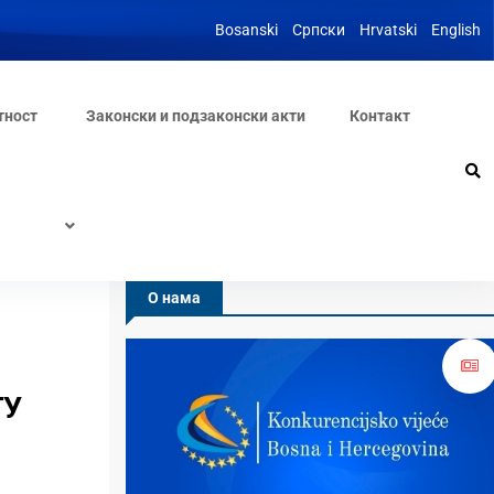
Bosanski
Српски
Hrvatski
English
тност
Законски и подзаконски акти
Контакт
О нама
ТУ