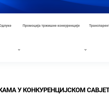
Одлуке
Промоција тржишне конкуренције
Транспарен
КАМА У КОНКУРЕНЦИЈСКОМ САВЈЕ