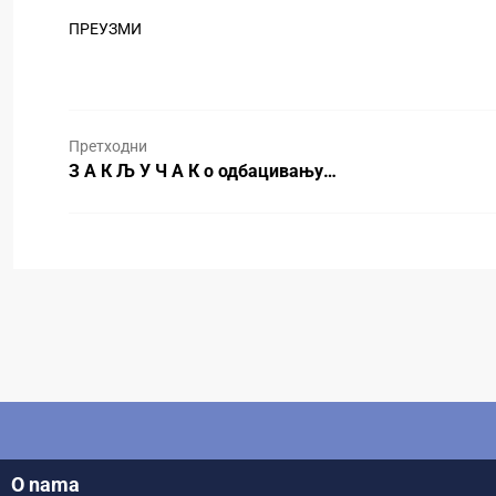
ПРЕУЗМИ
Претходни
З А К Љ У Ч А К о одбацивању…
O nama