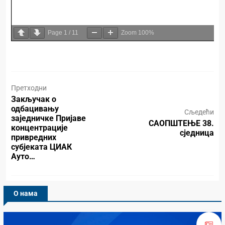
Page
1
/
11
Zoom
100%
Претходни
Закључак о
одбацивању
Сљедећи
заједничке Пријаве
САОПШТЕЊЕ 38.
концентрације
сједница
привредних
субјеката ЦИАК
Ауто…
О нама