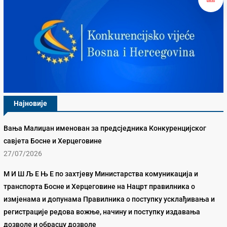
Најновије
Вања Малиџан именован за предсједника Конкуренцијског
савјета Босне и Херцеговине
27/07/2026
М И Ш Љ Е Њ Е по захтјеву Министарства комуникација и
транспорта Босне и Херцеговине на Нацрт правилника о
измјенама и допунама Правилника о поступку усклађивања и
регистрације редова вожње, начину и поступку издавања
дозволе и обрасцу дозволе