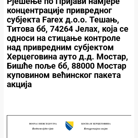
Рјешење по Пријави намјере
концентрације привредног
субјекта Farex д.о.о. Тешањ,
Титова бб, 74264 Јелах, која се
односи на стицање контроле
над привредним субјектом
Херцеговина ауто д.д. Мостар,
Бишће поље бб, 88000 Мостар
куповином већинског пакета
акција