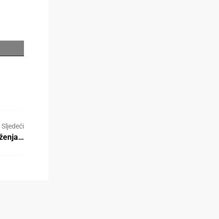
Sljedeći
uženja…