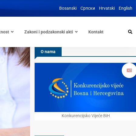
Bosanski
Српски
Hrvatski
English
tnost
Zakoni i podzakonski akti
Kontakt
O nama
Konkurencijsko Vijeće BiH