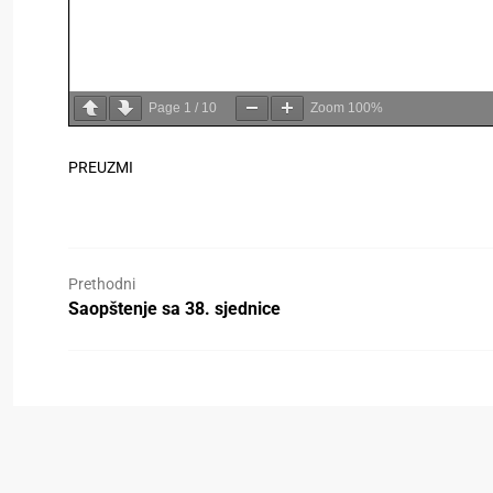
Page
1
/
10
Zoom
100%
PREUZMI
Prethodni
Saopštenje sa 38. sjednice