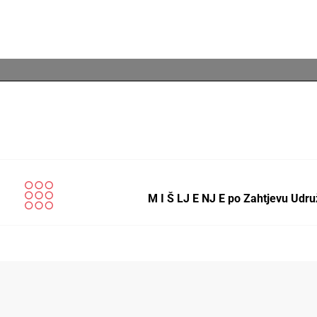
M I Š LJ E NJ E po Zahtjevu Udr