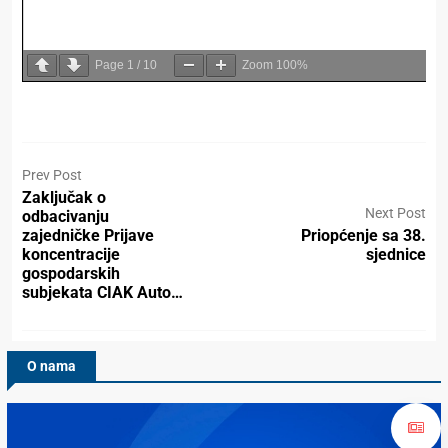
Page
1
/
10
Zoom
100%
Prev Post
Zaključak o
Next Post
odbacivanju
zajedničke Prijave
Priopćenje sa 38.
koncentracije
sjednice
gospodarskih
subjekata CIAK Auto…
O nama