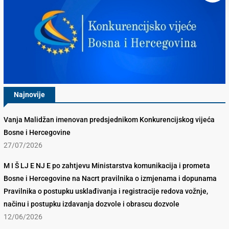
Najnovije
Vanja Malidžan imenovan predsjednikom Konkurencijskog vijeća
Bosne i Hercegovine
27/07/2026
M I Š LJ E NJ E po zahtjevu Ministarstva komunikacija i prometa
Bosne i Hercegovine na Nacrt pravilnika o izmjenama i dopunama
Pravilnika o postupku usklađivanja i registracije redova vožnje,
načinu i postupku izdavanja dozvole i obrascu dozvole
12/06/2026