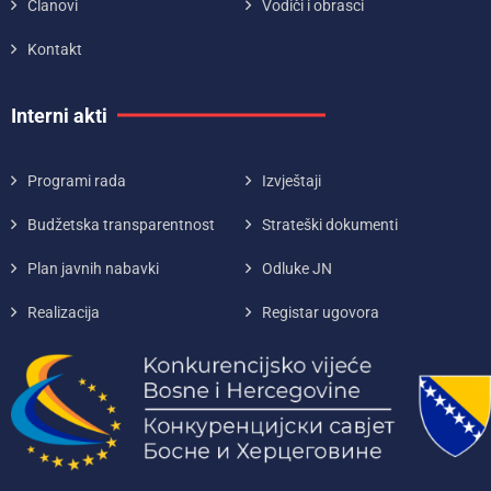
Članovi
Vodiči i obrasci
Kontakt
Interni akti
Programi rada
Izvještaji
Budžetska transparentnost
Strateški dokumenti
Plan javnih nabavki
Odluke JN
Realizacija
Registar ugovora