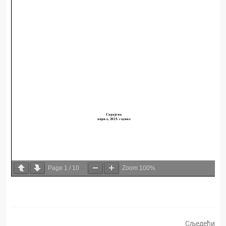
Page
1
/
10
Zoom
100%
Сљедећи