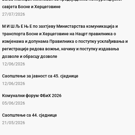
савјета Босне и Херцеговине
27/07/2026
М И Ш Љ Е Њ Е по захтјеву Министарства комуникација и
транспорта Босне и Херцеговине на Нацрт правилника о
измјенама и допунама Правилника о поступку усклађивања и
регистрације редова вожње, начину и поступку издавања
дозволе и обрасцу дозволе
12/06/2026
Саопштење за јавност са 45. сједнице
12/06/2026
Комунални форум ФБиХ 2026
05/06/2026
Саопштење са 44. сједнице
21/05/2026