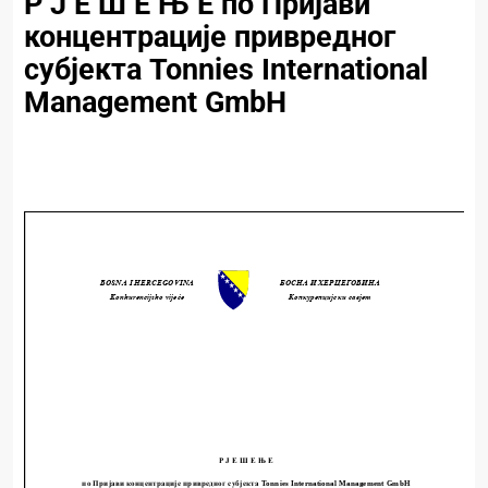
Р Ј Е Ш Е Њ Е по Пријави
концентрације привредног
субјекта Tonnies International
Management GmbH