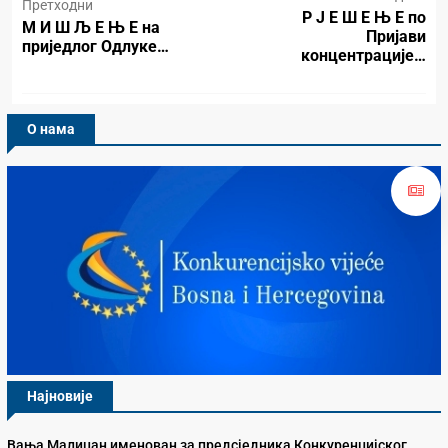
Претходни
Р Ј Е Ш Е Њ Е по
М И Ш Љ Е Њ Е на
Пријави
приједлог Одлуке…
концентрације…
О нама
Најновије
Вања Малиџан именован за предсједника Конкуренцијског