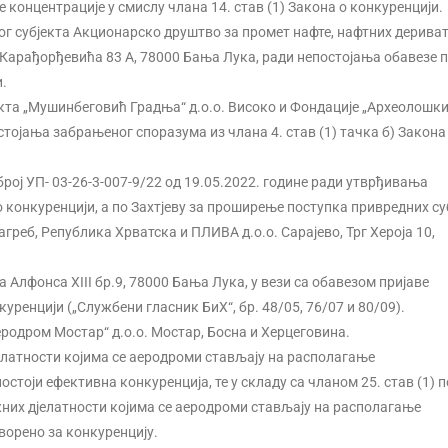
е концентрације у смислу члана 14. став (1) Закона о конкуренцији.
г субјекта Акционарско друштво за промет нафте, нафтних дериват
 Карађорђевића 83 А, 78000 Бања Лука, ради непостојања обавезе п
и.
кта „Мушинбеговић Градња“ д.о.о. Високо и Фондације „Археолошк
тојања забрањеног споразума из члана 4. став (1) тачка б) Закона
ј УП- 03-26-3-007-9/22 од 19.05.2022. године ради утврђивања
о конкуренцији, а по Захтјеву за проширење поступка привредних су
реб, Република Хрватска и ПЛИВА д.о.о. Сарајево, Трг Хероја 10,
Алфонса XIII бр.9, 78000 Бања Лука, у вези са обавезом пријаве
куренцији („Службени гласник БиХ“, бр. 48/05, 76/07 и 80/09).
родром Мостар“ д.о.о. Мостар, Босна и Херцеговина.
елатности којима се аеродроми стављају на располагање
тоји ефективна конкуренција, те у складу са чланом 25. став (1) п
них дјелатности којима се аеродроми стављају на располагање
ворено за конкуренцију.