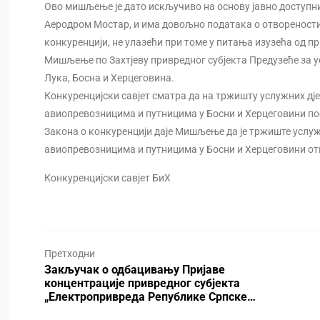
Ово мишљење је дато искључиво на основу јавно доступни
Аеродром Мостар, и има довољно података о отворености
конкуренцији, не улазећи при томе у питања изузећа од п
Мишљење по Захтјеву привредног субјекта Предузеће за у
Лука, Босна и Херцеговина.
Конкуренцијски савјет сматра да на тржишту услужних дј
авиопревозницима и путницима у Босни и Херцеговини пост
Закона о конкуренцији даје Мишљење да је тржиште услуж
авиопревозницима и путницима у Босни и Херцеговини от
Конкуренцијски савјет БиХ
Претходни
Закључак о одбацивању Пријаве
концентрације привредног субјекта
„Електропривреда Републике Српске…