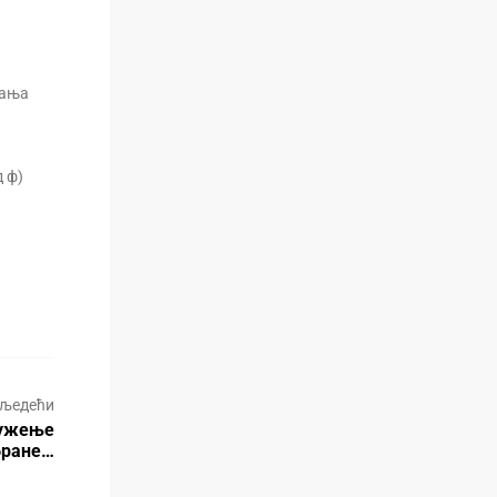
Бања
д ф)
љедећи
дужење
бране…