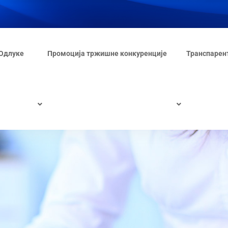
Одлуке
Промоција тржишне конкуренције
Транспарен