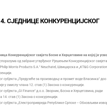
4. СЈЕДНИЦЕ КОНКУРЕНЦИЈСКОГ
дница Конкуренцијског савјета Босне и Херцеговине на којој је усво
споразума од забране утврђеног Рјешењем Конкуренцијског савјета 
hilip Morris Products S.A.“ Neuchatel, Швицарска и „KT&G Corporation
ренцији.
г субјекта „Предузеће за производњу и промет воде Власинка“ доо
е у смислу члана 12. став (1) Закона о конкуренцији.
субјекта „GI Finance“ д.о.о. Зворник, Босна и Херцеговина, ради
 14. став (1) Закона о конкуренцији.
ог субјекта „Електропривреда Републике Српске – Обновљиви изво