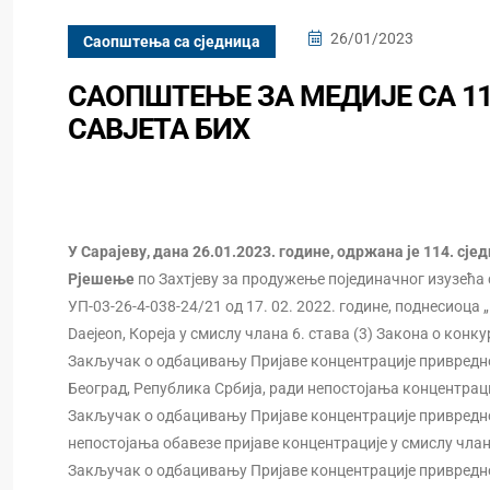
26/01/2023
Саопштења са сједница
САОПШТЕЊЕ ЗА МЕДИЈЕ СА 11
САВЈЕТА БИХ
У Сарајеву, дана 26.01.2023. године, одржана је 114. сје
Рјешење
по Захтјеву за продужење појединачног изузећа 
УП-03-26-4-038-24/21 од 17. 02. 2022. године, поднесиоца „P
Daejeon, Кореја у смислу члана 6. става (3) Закона о конку
Закључак о одбацивању Пријаве концентрације привредно
Београд, Република Србија, ради непостојања концентрациј
Закључак о одбацивању Пријаве концентрације привредног 
непостојања обавезе пријаве концентрације у смислу члана
Закључак о одбацивању Пријаве концентрације привредн