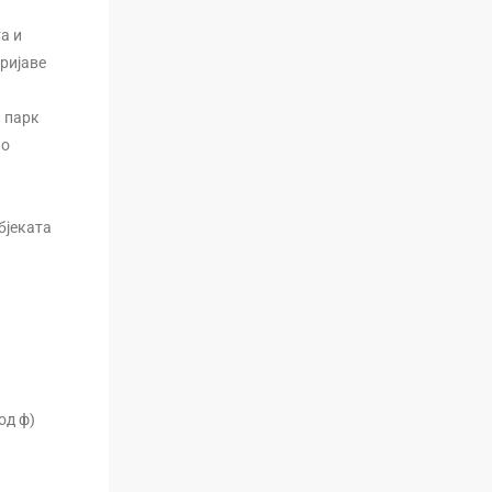
а и
ријаве
и парк
 о
бјеката
од ф)