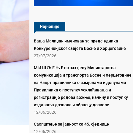
Најновије
Вања Малиџан именован за предсједника
Конкуренцијског савјета Босне и Херцеговине
27/07/2026
М И Ш Љ Е Њ Е по захтјеву Министарства
комуникација и транспорта Босне и Херцеговине
на Нацрт правилника о измјенама и допунама
Правилника о поступку усклађивања и
регистрације редова вожње, начину и поступку
издавања дозволе и обрасцу дозволе
12/06/2026
Саопштење за јавност са 45. сједнице
12/06/2026