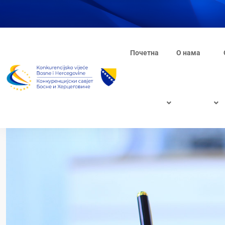
Почетна
О нама