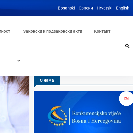
Bosanski
Српски
Hrvatski
English
тност
Законски и подзаконски акти
Контакт
О нама