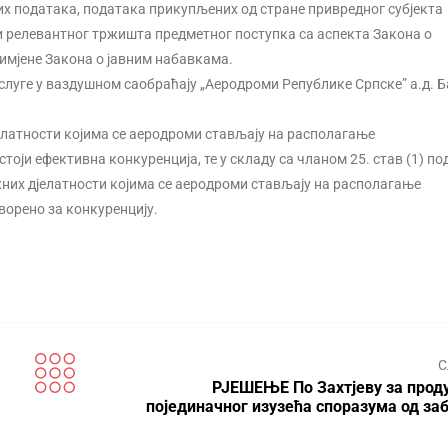
х података, података прикупљених од стране привредног субјекта
 релевантног тржишта предметног поступка са аспекта Закона о
римјене Закона о јавним набавкама.
слуге у ваздушном саобраћају „Аеродроми Републике Српске” а.д. 
елатности којима се аеродроми стављају на располагање
оји ефективна конкуренција, те у складу са чланом 25. став (1) по
них дјелатности којима се аеродроми стављају на располагање
ворено за конкуренцију.
С
РЈЕШЕЊЕ По Захтјеву за про
појединачног изузећа споразума од за