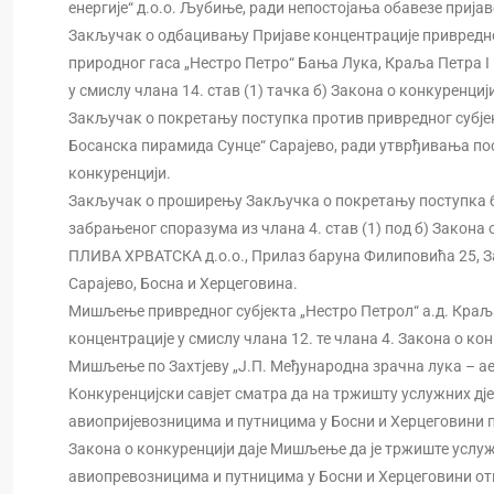
енергије“ д.о.о. Љубиње, ради непостојања обавезе пријав
Закључак о одбацивању Пријаве концентрације привредно
природног гаса „Нестро Петро“ Бања Лука, Краља Петра I
у смислу члана 14. став (1) тачка б) Закона о конкуренциј
Закључак о покретању поступка против привредног субје
Босанска пирамида Сунце“ Сарајево, ради утврђивања пос
конкуренцији.
Закључак о проширењу Закључка о покретању поступка бро
забрањеног споразума из члана 4. став (1) под б) Закона 
ПЛИВА ХРВАТСКА д.о.о., Прилаз баруна Филиповића 25, Заг
Сарајево, Босна и Херцеговина.
Мишљење привредног субјекта „Нестро Петрол“ а.д. Краља 
концентрације у смислу члана 12. те члана 4. Закона о кон
Мишљење по Захтјеву „Ј.П. Међународна зрачна лука – ае
Конкуренцијски савјет сматра да на тржишту услужних дј
авиопријевозницима и путницима у Босни и Херцеговини пос
Закона о конкуренцији даје Мишљење да је тржиште услуж
авиопревозницима и путницима у Босни и Херцеговини от