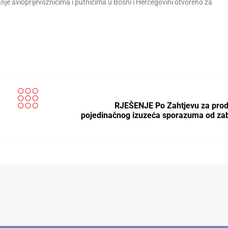
anje avioprijevoznicima i putnicima u Bosni i Hercegovini otvoreno za
RJEŠENJE Po Zahtjevu za pro
pojedinačnog izuzeća sporazuma od z