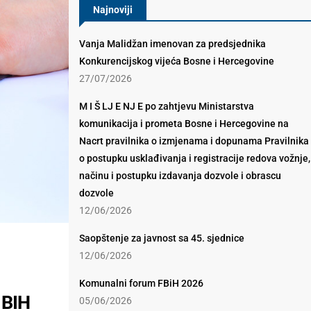
Najnoviji
Vanja Malidžan imenovan za predsjednika
Konkurencijskog vijeća Bosne i Hercegovine
27/07/2026
M I Š LJ E NJ E po zahtjevu Ministarstva
komunikacija i prometa Bosne i Hercegovine na
Nacrt pravilnika o izmjenama i dopunama Pravilnika
o postupku usklađivanja i registracije redova vožnje,
načinu i postupku izdavanja dozvole i obrascu
dozvole
12/06/2026
Saopštenje za javnost sa 45. sjednice
12/06/2026
Komunalni forum FBiH 2026
 BIH
05/06/2026