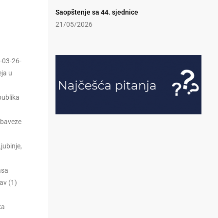
Saopštenje sa 44. sjednice
21/05/2026
-03-26-
eja u
publika
 obaveze
jubinje,
asa
av (1)
ka