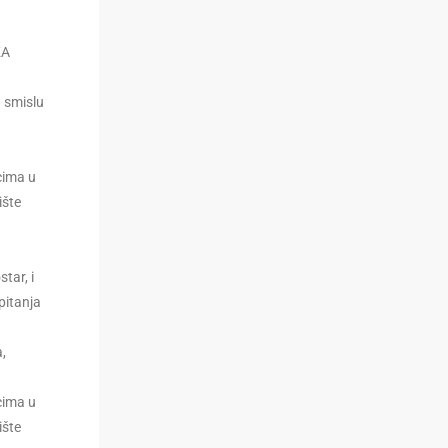
KA
u smislu
cima u
ište
tar, i
pitanja
,
cima u
ište