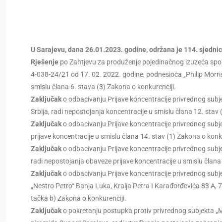
U Sarajevu, dana 26.01.2023. godine, održana je 114. sjedni
Rješenje
po Zahtjevu za produženje pojedinačnog izuzeća spo
4-038-24/21 od 17. 02. 2022. godine, podnesioca „Philip Morris
smislu člana 6. stava (3) Zakona o konkurenciji.
Zaključak
o odbacivanju Prijave koncentracije privrednog subj
Srbija, radi nepostojanja koncentracije u smislu člana 12. stav 
Zaključak
o odbacivanju Prijave koncentracije privrednog subje
prijave koncentracije u smislu člana 14. stav (1) Zakona o konku
Zaključak
o odbacivanju Prijave koncentracije privrednog subjek
radi nepostojanja obaveze prijave koncentracije u smislu člana 
Zaključak
o odbacivanju Prijave koncentracije privrednog subj
„Nestro Petro“ Banja Luka, Kralja Petra I Karađorđevića 83 A, 
tačka b) Zakona o konkurenciji.
Zaključak
o pokretanju postupka protiv privrednog subjekta „