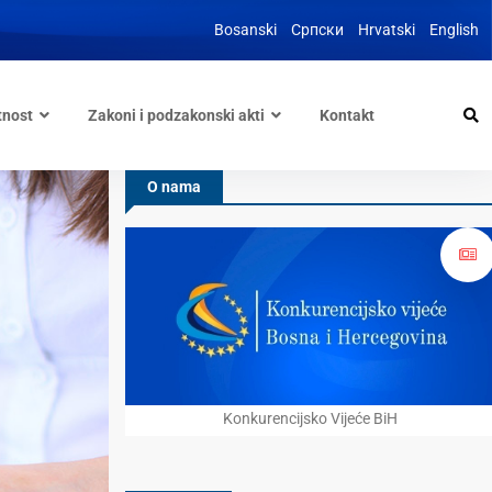
Bosanski
Српски
Hrvatski
English
tnost
Zakoni i podzakonski akti
Kontakt
O nama
Konkurencijsko Vijeće BiH