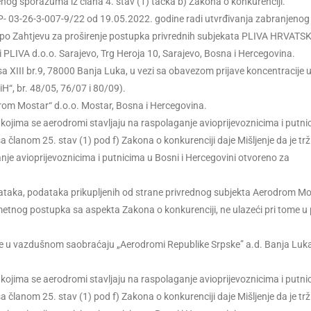
enog sporazuma iz člana 4. stav (1) tačka b) Zakona o konkurenciji.
UP- 03-26-3-007-9/22 od 19.05.2022. godine radi utvrđivanja zabranjenog
 a po Zahtjevu za proširenje postupka privrednih subjekata PLIVA HRVATS
 i PLIVA d.o.o. Sarajevo, Trg Heroja 10, Sarajevo, Bosna i Hercegovina.
sa XIII br.9, 78000 Banja Luka, u vezi sa obavezom prijave koncentracije 
iH“, br. 48/05, 76/07 i 80/09).
om Mostar“ d.o.o. Mostar, Bosna i Hercegovina.
 kojima se aerodromi stavljaju na raspolaganje avioprijevoznicima i putni
a članom 25. stav (1) pod f) Zakona o konkurenciji daje Mišljenje da je trž
anje avioprijevoznicima i putnicima u Bosni i Hercegovini otvoreno za
dataka, podataka prikupljenih od strane privrednog subjekta Aerodrom Mos
etnog postupka sa aspekta Zakona o konkurenciji, ne ulazeći pri tome u 
e u vazdušnom saobraćaju „Aerodromi Republike Srpske” a.d. Banja Luka
 kojima se aerodromi stavljaju na raspolaganje avioprijevoznicima i putni
a članom 25. stav (1) pod f) Zakona o konkurenciji daje Mišljenje da je trž