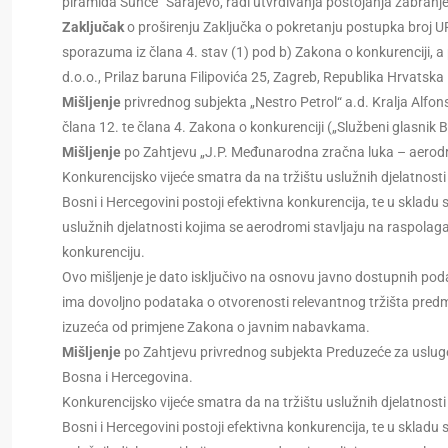
piramida Sunce“ Sarajevo, radi utvrđivanja postojanja zabranj
Zaključak
o proširenju Zaključka o pokretanju postupka broj 
sporazuma iz člana 4. stav (1) pod b) Zakona o konkurenciji,
d.o.o., Prilaz baruna Filipovića 25, Zagreb, Republika Hrvatska
Mišljenje
privrednog subjekta „Nestro Petrol“ a.d. Kralja Alfon
člana 12. te člana 4. Zakona o konkurenciji („Službeni glasnik B
Mišljenje
po Zahtjevu „J.P. Međunarodna zračna luka – aerodr
Konkurencijsko vijeće smatra da na tržištu uslužnih djelatnosti
Bosni i Hercegovini postoji efektivna konkurencija, te u skladu s
uslužnih djelatnosti kojima se aerodromi stavljaju na raspolag
konkurenciju.
Ovo mišljenje je dato isključivo na osnovu javno dostupnih po
ima dovoljno podataka o otvorenosti relevantnog tržišta predm
izuzeća od primjene Zakona o javnim nabavkama.
Mišljenje
po Zahtjevu privrednog subjekta Preduzeće za uslug
Bosna i Hercegovina.
Konkurencijsko vijeće smatra da na tržištu uslužnih djelatnosti
Bosni i Hercegovini postoji efektivna konkurencija, te u skladu s