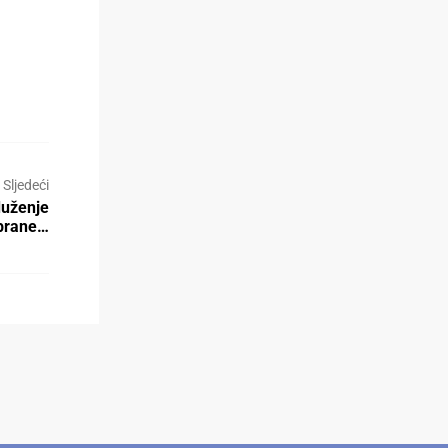
Sljedeći
duženje
abrane…