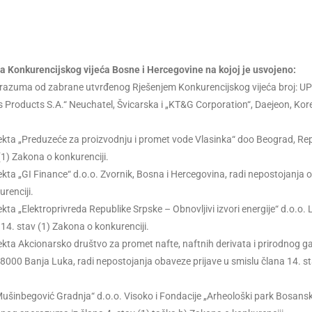
ca Konkurencijskog vijeća Bosne i Hercegovine na kojoj je usvojeno:
razuma od zabrane utvrđenog Rješenjem Konkurencijskog vijeća broj: UP
 Products S.A.“ Neuchatel, Švicarska i „KT&G Corporation“, Daejeon, Kor
ekta „Preduzeće za proizvodnju i promet vode Vlasinka“ doo Beograd, Re
(1) Zakona o konkurenciji.
kta „GI Finance“ d.o.o. Zvornik, Bosna i Hercegovina, radi nepostojanja
renciji.
ta „Elektroprivreda Republike Srpske – Obnovljivi izvori energije“ d.o.o. L
14. stav (1) Zakona o konkurenciji.
ekta Akcionarsko društvo za promet nafte, naftnih derivata i prirodnog g
78000 Banja Luka, radi nepostojanja obaveze prijave u smislu člana 14. st
Mušinbegović Gradnja“ d.o.o. Visoko i Fondacije „Arheološki park Bosans