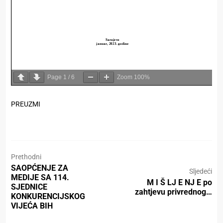
Page
1
/
6
Zoom
100%
PREUZMI
Prethodni
SAOPĆENJE ZA
Sljedeći
MEDIJE SA 114.
M I Š LJ E NJ E po
SJEDNICE
zahtjevu privrednog…
KONKURENCIJSKOG
VIJEĆA BIH