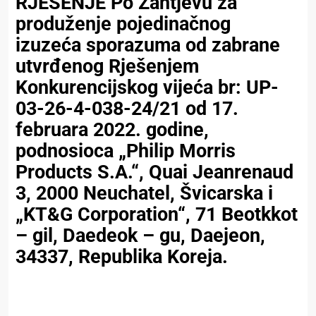
RJEŠENJE Po Zahtjevu za
produženje pojedinačnog
izuzeća sporazuma od zabrane
utvrđenog Rješenjem
Konkurencijskog vijeća br: UP-
03-26-4-038-24/21 od 17.
februara 2022. godine,
podnosioca „Philip Morris
Products S.A.“, Quai Jeanrenaud
3, 2000 Neuchatel, Švicarska i
„KT&G Corporation“, 71 Beotkkot
– gil, Daedeok – gu, Daejeon,
34337, Republika Koreja.