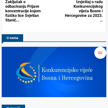
Zaključak o
Izvještaj o radu
odbacivanju Prijave
Konkurencijskog
koncentracije kojom
vijeća Bosne i
fizičko lice Svjetlan
Hercegovine za 2023.
Stanić…
…
O nama
Konkurencijsko Vijeće BiH