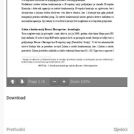
Page
1
/
8
Zoom
100%
Download
Prethodni
Sljedeći