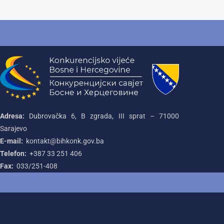
Adresa:
Dubrovačka 6, B zgrada, III sprat – 71000‌
Sarajevo
E-mail:
kontakt@bihkonk.gov.ba
Telefon:
+387‌ 33‌ 251‌ 406
Fax:
033/251-408