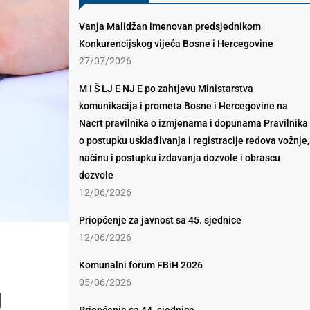
Vanja Malidžan imenovan predsjednikom
Konkurencijskog vijeća Bosne i Hercegovine
27/07/2026
M I Š LJ E NJ E po zahtjevu Ministarstva
komunikacija i prometa Bosne i Hercegovine na
Nacrt pravilnika o izmjenama i dopunama Pravilnika
o postupku usklađivanja i registracije redova vožnje,
načinu i postupku izdavanja dozvole i obrascu
dozvole
12/06/2026
Priopćenje za javnost sa 45. sjednice
12/06/2026
Komunalni forum FBiH 2026
05/06/2026
d