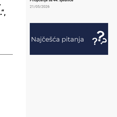
Priopćenje sa 44. sjednice
-
21/05/2026
“,