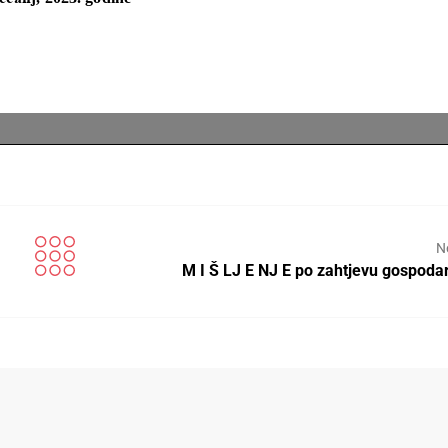
N
M I Š LJ E NJ E po zahtjevu gospod