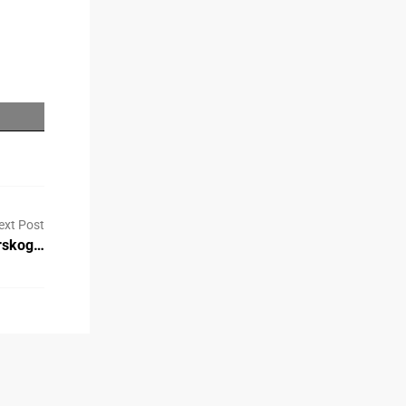
ext Post
arskog…