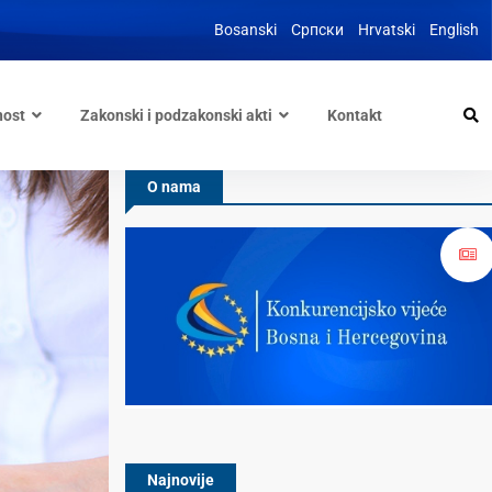
Bosanski
Српски
Hrvatski
English
nost
Zakonski i podzakonski akti
Kontakt
O nama
Najnovije