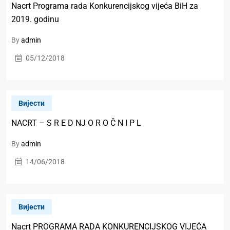
Nacrt Programa rada Konkurencijskog vijeća BiH za
2019. godinu
By
admin
05/12/2018
Вијести
NACRT – S R E D NJ O R O Č N I P L
By
admin
14/06/2018
Вијести
Nacrt PROGRAMA RADA KONKURENCIJSKOG VIJEĆA