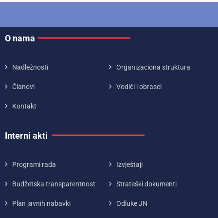
O nama
Nadležnosti
Organizaciona struktura
Članovi
Vodiči i obrasci
Kontakt
Interni akti
Programi rada
Izvještaji
Budžetska transparentnost
Strateški dokumenti
Plan javnih nabavki
Odluke JN