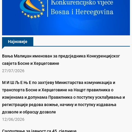
Најновије
Вања Малиџан именован за предсједника Конкуренцијског
савјета Босне и Херцеговине
27/07/2026
М И Ш Љ Е Њ Е по захтјеву Министарства комуникација и
транспорта Босне и Херцеговине на Нацрт правилника о
измјенама и допунама Правилника о поступку усклађивања и
регистрације редова вожње, начину и поступку издавања
дозволе и обрасцу дозволе
12/06/2026
Саопштење за јавност са 45. сједнице