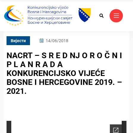
Вијести
14/06/2018
NACRT – S R E D NJ O R O Č N I
P L A N R A D A
KONKURENCIJSKO VIJEĆE
BOSNE I HERCEGOVINE 2019. –
2021.