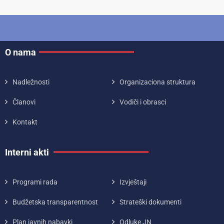
O nama
Nadležnosti
Organizaciona struktura
Članovi
Vodiči i obrasci
Kontakt
Interni akti
Programi rada
Izvještaji
Budžetska transparentnost
Strateški dokumenti
Plan javnih nabavki
Odluke JN