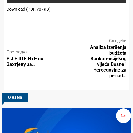
Download (PDF, 787KB)
Сљедећи
Analiza izvršenja
Претходни
budžeta
Р Ј Е Ш Е Њ Е по
Konkurencijskog
Захтјеву за…
vijeća Bosne i
Hercegovine za
period…
О нама