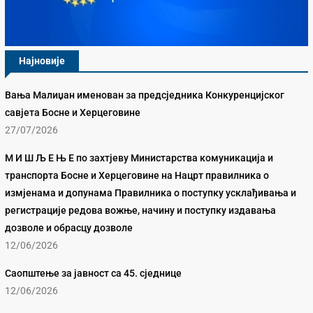
Најновије
Вања Малиџан именован за предсједника Конкуренцијског
савјета Босне и Херцеговине
27/07/2026
М И Ш Љ Е Њ Е по захтјеву Министарства комуникација и
транспорта Босне и Херцеговине на Нацрт правилника о
измјенама и допунама Правилника о поступку усклађивања и
регистрације редова вожње, начину и поступку издавања
дозволе и обрасцу дозволе
12/06/2026
Саопштење за јавност са 45. сједнице
12/06/2026