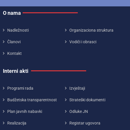
O nama
Nadležnosti
Organizaciona struktura
Članovi
Vodiči i obrasci
Kontakt
Interni akti
Programi rada
Izvještaji
Budžetska transparentnost
Strateški dokumenti
Plan javnih nabavki
Odluke JN
Realizacija
Registar ugovora