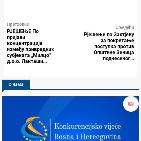
Претходни
Сљедећи
РЈЕШЕЊЕ По
Рјешење по Захтјеву
пријави
за покретање
концентрације
поступка против
између привредних
Општине Зеница
субјеката „Милцо“
поднесеног…
д.о.о. Лакташи…
О нама