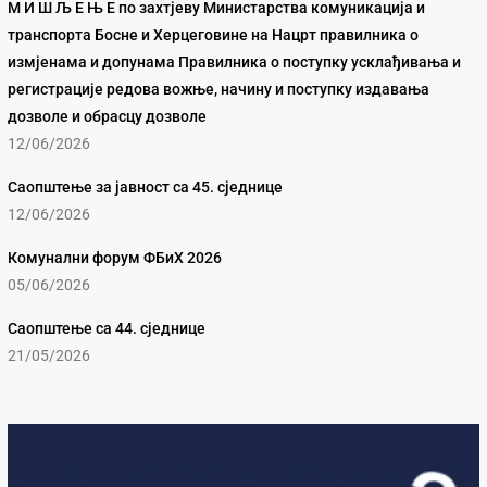
М И Ш Љ Е Њ Е по захтјеву Министарства комуникација и
транспорта Босне и Херцеговине на Нацрт правилника о
измјенама и допунама Правилника о поступку усклађивања и
регистрације редова вожње, начину и поступку издавања
дозволе и обрасцу дозволе
12/06/2026
Саопштење за јавност са 45. сједнице
12/06/2026
Комунални форум ФБиХ 2026
05/06/2026
Саопштење са 44. сједнице
21/05/2026