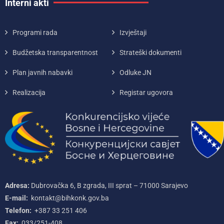
Interni akti
Programi rada
Izvještaji
Budžetska transparentnost
Strateški dokumenti
Plan javnih nabavki
Odluke JN
Realizacija
Registar ugovora
Adresa:
Dubrovačka 6, B zgrada, III sprat – 71000‌ Sarajevo
E-mail:
kontakt@bihkonk.gov.ba
Telefon:
+387‌ 33‌ 251‌ 406
Fax:
033/251-408