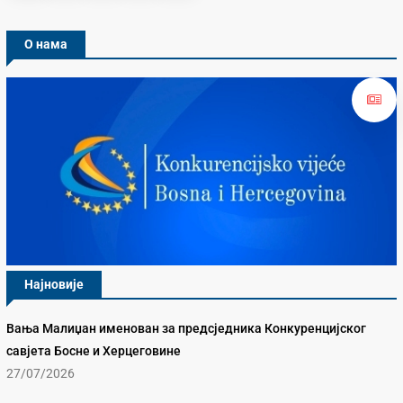
О нама
Најновије
Вања Малиџан именован за предсједника Конкуренцијског
савјета Босне и Херцеговине
27/07/2026