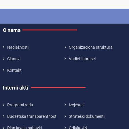
O nama
Nadležnosti
Organizaciona struktura
Članovi
Vodiči i obrasci
Kontakt
Interni akti
Programi rada
Izvještaji
Budžetska transparentnost
Strateški dokumenti
Plan javnih nabavki
Odluke JN