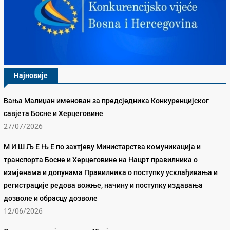
Најновије
Вања Малиџан именован за предсједника Конкуренцијског
савјета Босне и Херцеговине
27/07/2026
М И Ш Љ Е Њ Е по захтјеву Министарства комуникација и
транспорта Босне и Херцеговине на Нацрт правилника о
измјенама и допунама Правилника о поступку усклађивања и
регистрације редова вожње, начину и поступку издавања
дозволе и обрасцу дозволе
12/06/2026