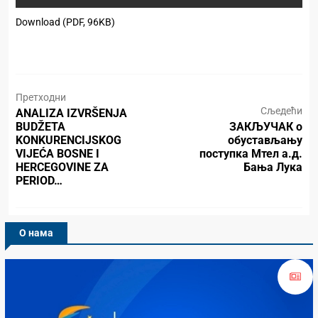
Download (PDF, 96KB)
Претходни
Сљедећи
ANALIZA IZVRŠENJA
BUDŽETA
ЗАКЉУЧАК о
KONKURENCIJSKOG
обустављању
VIJEĆA BOSNE I
поступка Мтел а.д.
HERCEGOVINE ZA
Бања Лука
PERIOD…
О нама