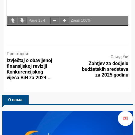
Page
1
/
4
Zoom
100%
Претходни
Сљедећи
Izvještaj o obavljenoj
Zahtjev za dodjelu
finansijskoj reviziji
budžetskih sredstava
Konkurencijskog
za 2025 godinu
vijeća BiH za 2024.…
О нама