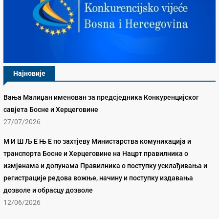
Најновије
Вања Малиџан именован за предсједника Конкуренцијског
савјета Босне и Херцеговине
27/07/2026
М И Ш Љ Е Њ Е по захтјеву Министарства комуникација и
транспорта Босне и Херцеговине на Нацрт правилника о
измјенама и допунама Правилника о поступку усклађивања и
регистрације редова вожње, начину и поступку издавања
дозволе и обрасцу дозволе
12/06/2026