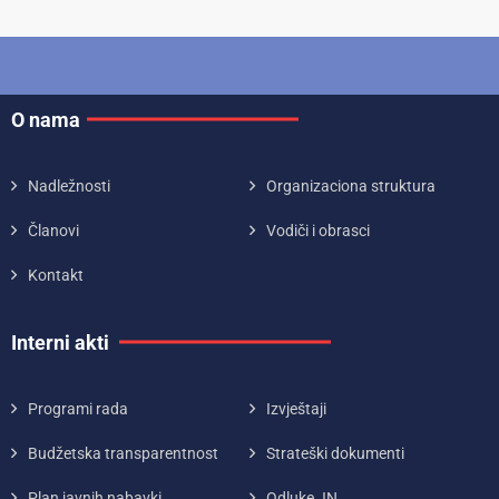
O nama
Nadležnosti
Organizaciona struktura
Članovi
Vodiči i obrasci
Kontakt
Interni akti
Programi rada
Izvještaji
Budžetska transparentnost
Strateški dokumenti
Plan javnih nabavki
Odluke JN