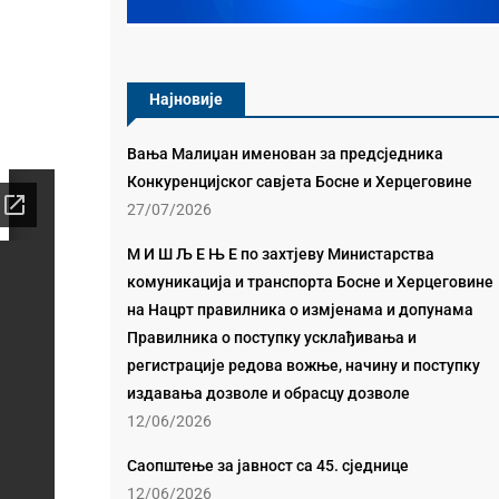
Најновије
Вања Малиџан именован за предсједника
Конкуренцијског савјета Босне и Херцеговине
27/07/2026
М И Ш Љ Е Њ Е по захтјеву Министарства
комуникација и транспорта Босне и Херцеговине
на Нацрт правилника о измјенама и допунама
Правилника о поступку усклађивања и
регистрације редова вожње, начину и поступку
издавања дозволе и обрасцу дозволе
12/06/2026
Саопштење за јавност са 45. сједнице
12/06/2026