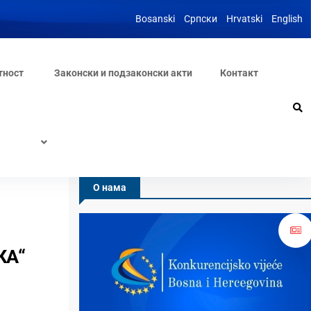
Bosanski
Српски
Hrvatski
English
тност
Законски и подзаконски акти
Контакт
О нама
КА“