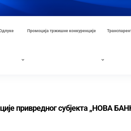
Одлуке
Промоција тржишне конкуренције
Транспарен
ције привредног субјекта „НОВА БАН