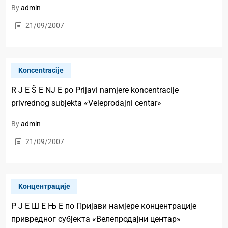
By
admin
21/09/2007
Koncentracije
R J E Š E NJ E po Prijavi namjere koncentracije
privrednog subjekta «Veleprodajni centar»
By
admin
21/09/2007
Kонцентрације
Р Ј Е Ш Е Њ Е по Пријави намјере концентрације
привредног субјекта «Велепродајни центар»