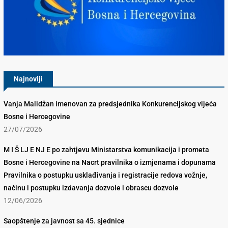
Konkurencijsko Vijeće BiH
Najnoviji
Vanja Malidžan imenovan za predsjednika Konkurencijskog vijeća
Bosne i Hercegovine
27/07/2026
M I Š LJ E NJ E po zahtjevu Ministarstva komunikacija i prometa
Bosne i Hercegovine na Nacrt pravilnika o izmjenama i dopunama
Pravilnika o postupku usklađivanja i registracije redova vožnje,
načinu i postupku izdavanja dozvole i obrascu dozvole
12/06/2026
Saopštenje za javnost sa 45. sjednice