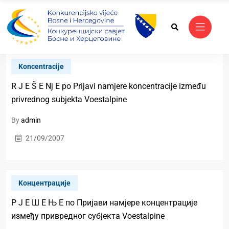
Koncentracije
R J E Š E Nj E po Prijavi namjere koncentracije između
privrednog subjekta Voestalpine
By
admin
21/09/2007
Kонцентрације
Р Ј Е Ш Е Њ Е по Пријави намјере концентрације
између привредног субјекта Voestalpine