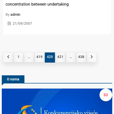
concentration between undertaking
By
admin
21/09/2007
1
…
419
420
421
…
438
O nama