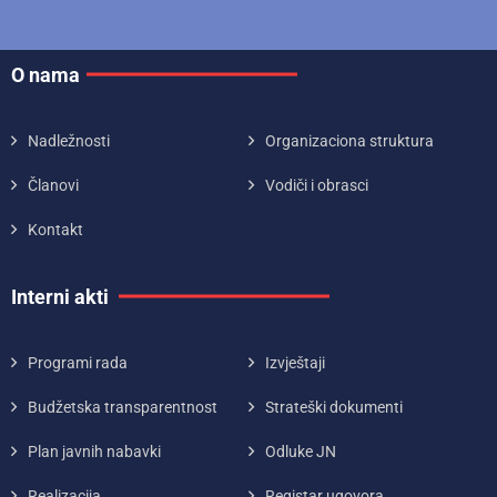
O nama
Nadležnosti
Organizaciona struktura
Članovi
Vodiči i obrasci
Kontakt
Interni akti
Programi rada
Izvještaji
Budžetska transparentnost
Strateški dokumenti
Plan javnih nabavki
Odluke JN
Realizacija
Registar ugovora