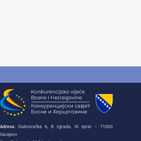
Adresa:
Dubrovačka 6, B zgrada, III sprat – 71000‌
Sarajevo