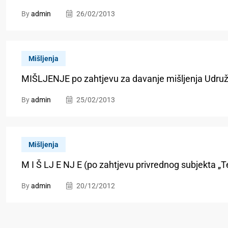
By
admin
26/02/2013
Mišljenja
MIŠLJENJE po zahtjevu za davanje mišljenja Udruž
By
admin
25/02/2013
Mišljenja
M I Š LJ E NJ E (po zahtjevu privrednog subjekta „T
By
admin
20/12/2012