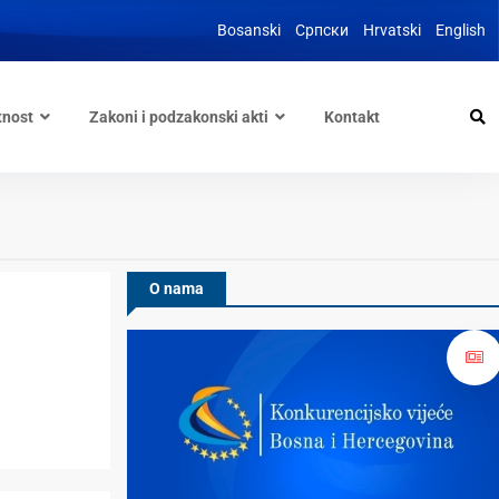
Bosanski
Српски
Hrvatski
English
tnost
Zakoni i podzakonski akti
Kontakt
O nama