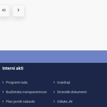
42
Interni akti
Programi rada
Izvještaji
Budžetska transparentnost
Strateški dokumenti
Plan javnih nabavki
Odluke JN