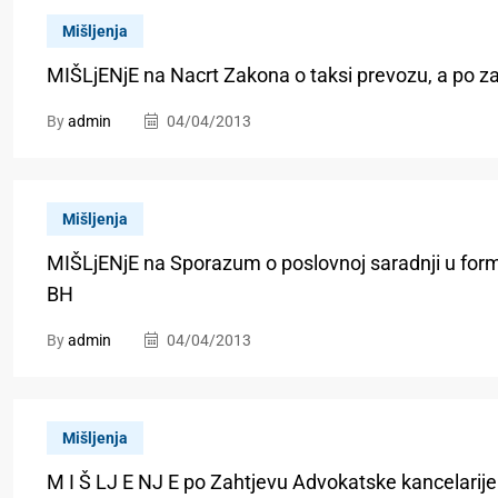
Mišljenja
MIŠLjENjE na Nacrt Zakona o taksi prevozu, a po z
By
admin
04/04/2013
Mišljenja
MIŠLjENjE na Sporazum o poslovnoj saradnji u f
BH
By
admin
04/04/2013
Mišljenja
M I Š LJ E NJ E po Zahtjevu Advokatske kancelarije