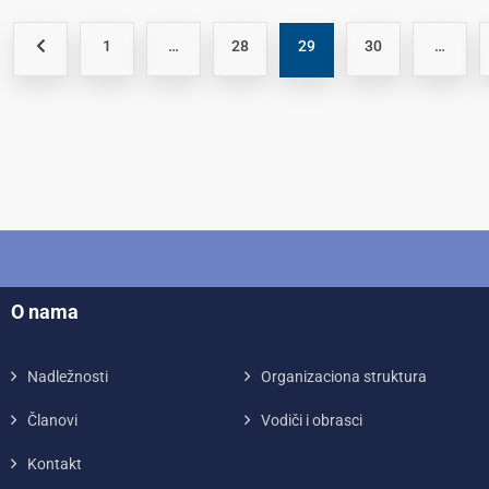
1
…
28
29
30
…
O nama
Nadležnosti
Organizaciona struktura
Članovi
Vodiči i obrasci
Kontakt