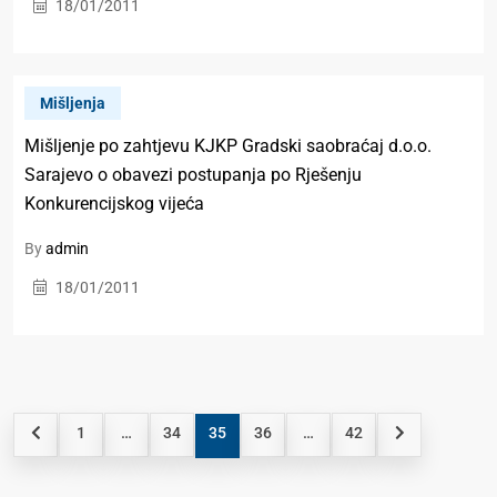
18/01/2011
Mišljenja
Mišljenje po zahtjevu KJKP Gradski saobraćaj d.o.o.
Sarajevo o obavezi postupanja po Rješenju
Konkurencijskog vijeća
By
admin
18/01/2011
1
…
34
35
36
…
42