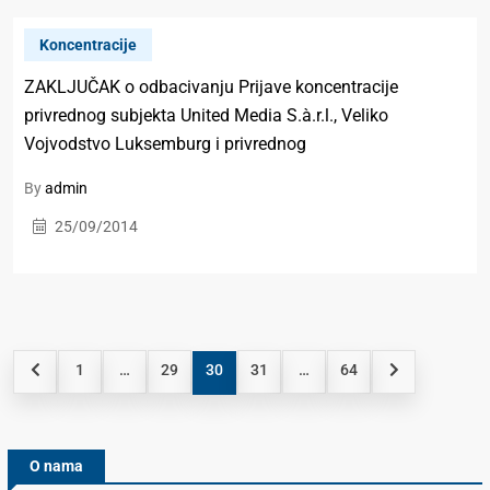
Koncentracije
ZAKLJUČAK o odbacivanju Prijave koncentracije
privrednog subjekta United Media S.à.r.l., Veliko
Vojvodstvo Luksemburg i privrednog
By
admin
25/09/2014
1
…
29
30
31
…
64
O nama