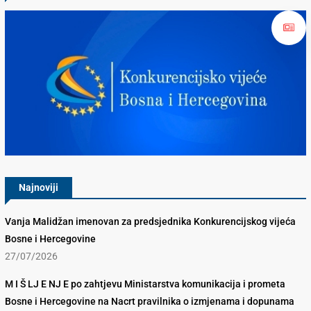
Konkurencijsko Vijeće BiH
Najnoviji
Vanja Malidžan imenovan za predsjednika Konkurencijskog vijeća
Bosne i Hercegovine
27/07/2026
M I Š LJ E NJ E po zahtjevu Ministarstva komunikacija i prometa
Bosne i Hercegovine na Nacrt pravilnika o izmjenama i dopunama