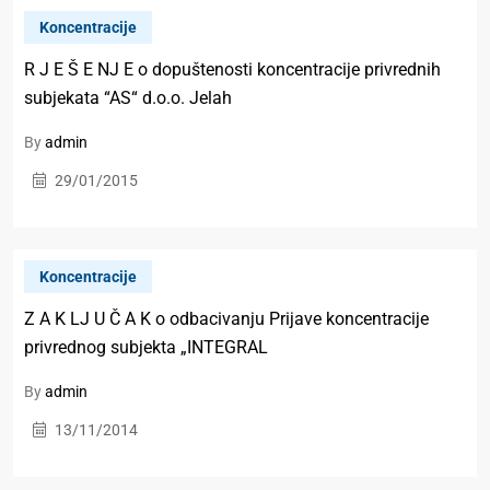
Koncentracije
R J E Š E NJ E o dopuštenosti koncentracije privrednih
subjekata “AS“ d.o.o. Jelah
By
admin
29/01/2015
Koncentracije
Z A K LJ U Č A K o odbacivanju Prijave koncentracije
privrednog subjekta „INTEGRAL
By
admin
13/11/2014