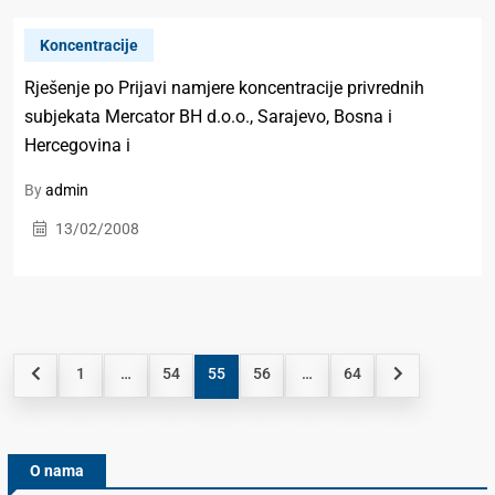
Koncentracije
Rješenje pо Priјаvi nаmјеrе kоncеntrаciје privrеdnih
subјеkаtа Mercator BH d.o.o., Sаrајеvо, Bоsnа i
Hеrcеgоvinа i
By
admin
13/02/2008
1
…
54
55
56
…
64
O nama