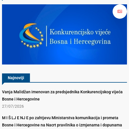
Konkurencijsko Vijeće BiH
Najnoviji
Vanja Malidžan imenovan za predsjednika Konkurencijskog vijeća
Bosne i Hercegovine
27/07/2026
M I Š LJ E NJ E po zahtjevu Ministarstva komunikacija i prometa
Bosne i Hercegovine na Nacrt pravilnika o izmjenama i dopunama