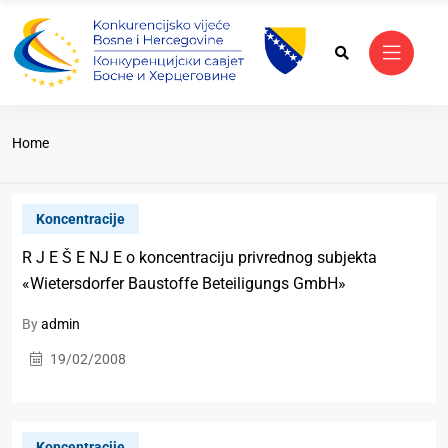
Home
Koncentracije
R J E Š E NJ E o koncentraciju privrednog subjekta
«Wietersdorfer Baustoffe Beteiligungs GmbH»
By
admin
19/02/2008
Koncentracije