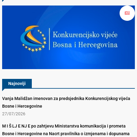
Konkurencijsko Vijeće BiH
Najnoviji
Vanja Malidžan imenovan za predsjednika Konkurencijskog vijeća
Bosne i Hercegovine
27/07/2026
M I Š LJ E NJ E po zahtjevu Ministarstva komunikacija i prometa
Bosne i Hercegovine na Nacrt pravilnika o izmjenama i dopunama