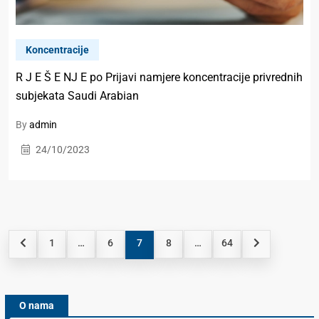
Koncentracije
R J E Š E NJ E po Prijavi namjere koncentracije privrednih
subjekata Saudi Arabian
By
admin
24/10/2023
1
…
6
7
8
…
64
O nama