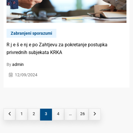
Zabranjeni sporazumi
R j e š e nj e po Zahtjevu za pokretanje postupka
privrednih subjekata KRKA
By
admin
12/09/2024
1
2
3
4
…
26