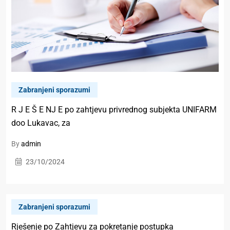
Zabranjeni sporazumi
R J E Š E NJ E po zahtjevu privrednog subjekta UNIFARM
doo Lukavac, za
By
admin
23/10/2024
Zabranjeni sporazumi
Rješenje po Zahtjevu za pokretanje postupka