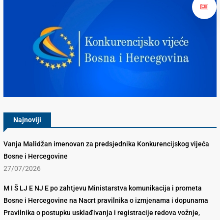
Konkurencijsko Vijeće BiH
Najnoviji
Vanja Malidžan imenovan za predsjednika Konkurencijskog vijeća
Bosne i Hercegovine
27/07/2026
M I Š LJ E NJ E po zahtjevu Ministarstva komunikacija i prometa
Bosne i Hercegovine na Nacrt pravilnika o izmjenama i dopunama
Pravilnika o postupku usklađivanja i registracije redova vožnje,