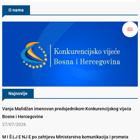
O nama
Najnovije
Vanja Malidžan imenovan predsjednikom Konkurencijskog vijeća
Bosne i Hercegovine
27/07/2026
M I Š LJ E NJ E po zahtjevu Ministarstva komunikacija i prometa