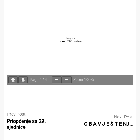
Page
1
/
4
Zoom
100%
Prev Post
Next Post
Priopćenje sa 29.
O B A V J E Š T E NJ…
sjednice