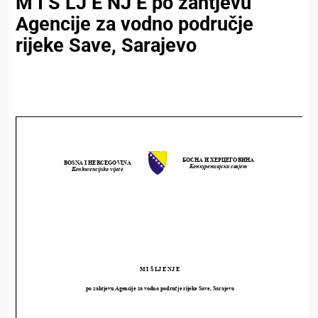
M I Š LJ E NJ E po zahtjevu
Agencije za vodno područje
rijeke Save, Sarajevo