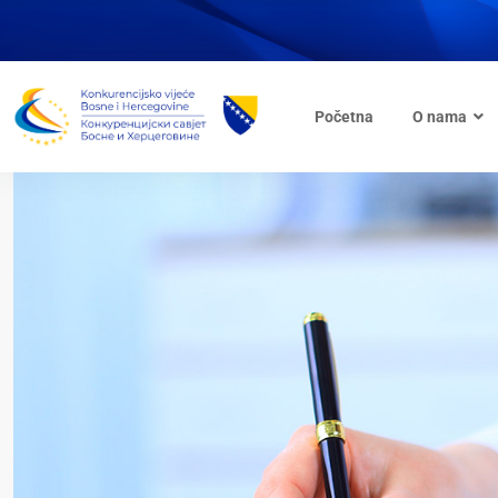
Početna
O nama