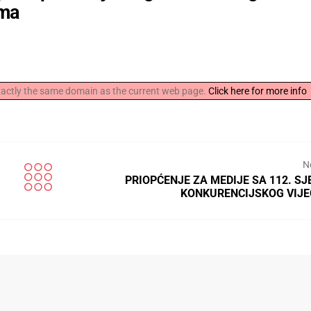
ama
 exactly the same domain as the current web page.
Click here for more info
N
PRIOPĆENJE ZA MEDIJE SA 112. SJ
KONKURENCIJSKOG VIJE