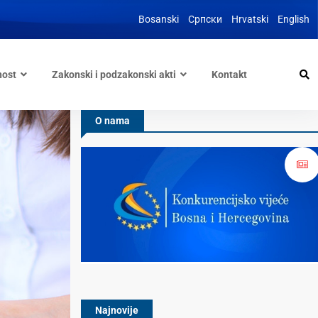
Bosanski
Српски
Hrvatski
English
nost
Zakonski i podzakonski akti
Kontakt
O nama
Najnovije