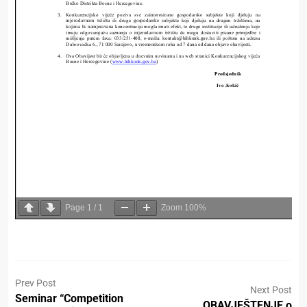
Page
1
/
1
Zoom
100%
Prev Post
Next Post
Seminar “Competition
OBAVJEŠTENJE o