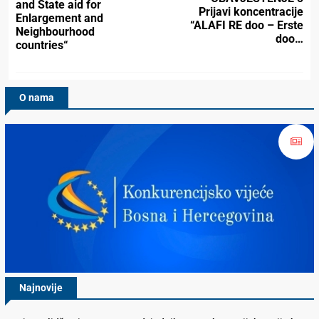
and State aid for
Prijavi koncentracije
Enlargement and
“ALAFI RE doo – Erste
Neighbourhood
doo…
countries“
O nama
Najnovije