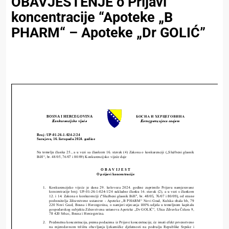
OBAVJEŠTENJE o Prijavi
koncentracije “Apoteke „B
PHARM“ – Apoteke „Dr GOLIĆ”