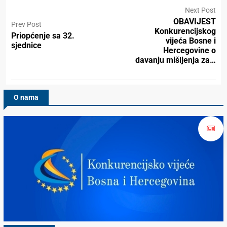
Next Post
OBAVIJEST
Prev Post
Konkurencijskog
Priopćenje sa 32.
vijeća Bosne i
sjednice
Hercegovine o
davanju mišljenja za…
O nama