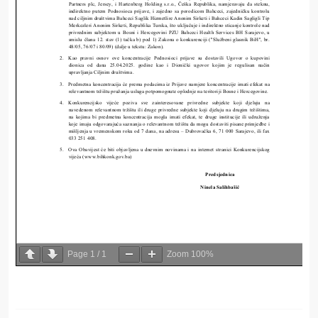
Page
1
/
1
Zoom
100%