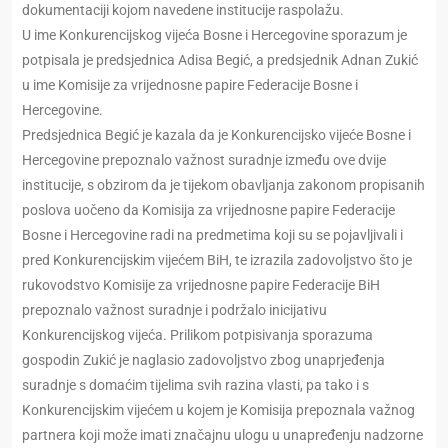
dokumentaciji kojom navedene institucije raspolažu.
U ime Konkurencijskog vijeća Bosne i Hercegovine sporazum je
potpisala je predsjednica Adisa Begić, a predsjednik Adnan Zukić
u ime Komisije za vrijednosne papire Federacije Bosne i
Hercegovine.
Predsjednica Begić je kazala da je Konkurencijsko vijeće Bosne i
Hercegovine prepoznalo važnost suradnje između ove dvije
institucije, s obzirom da je tijekom obavljanja zakonom propisanih
poslova uočeno da Komisija za vrijednosne papire Federacije
Bosne i Hercegovine radi na predmetima koji su se pojavljivali i
pred Konkurencijskim vijećem BiH, te izrazila zadovoljstvo što je
rukovodstvo Komisije za vrijednosne papire Federacije BiH
prepoznalo važnost suradnje i podržalo inicijativu
Konkurencijskog vijeća. Prilikom potpisivanja sporazuma
gospodin Zukić je naglasio zadovoljstvo zbog unaprjeđenja
suradnje s domaćim tijelima svih razina vlasti, pa tako i s
Konkurencijskim vijećem u kojem je Komisija prepoznala važnog
partnera koji može imati značajnu ulogu u unapređenju nadzorne