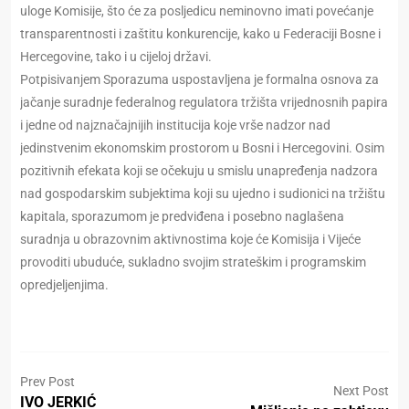
uloge Komisije, što će za posljedicu neminovno imati povećanje
transparentnosti i zaštitu konkurencije, kako u Federaciji Bosne i
Hercegovine, tako i u cijeloj državi.
Potpisivanjem Sporazuma uspostavljena je formalna osnova za
jačanje suradnje federalnog regulatora tržišta vrijednosnih papira
i jedne od najznačajnijih institucija koje vrše nadzor nad
jedinstvenim ekonomskim prostorom u Bosni i Hercegovini. Osim
pozitivnih efekata koji se očekuju u smislu unapređenja nadzora
nad gospodarskim subjektima koji su ujedno i sudionici na tržištu
kapitala, sporazumom je predviđena i posebno naglašena
suradnja u obrazovnim aktivnostima koje će Komisija i Vijeće
provoditi ubuduće, sukladno svojim strateškim i programskim
opredjeljenjima.
Prev Post
Next Post
IVO JERKIĆ