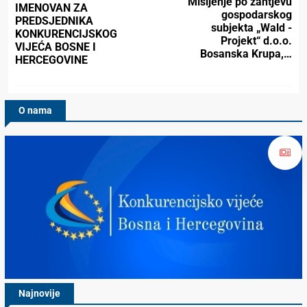
Mišljenje po zahtjevu
IMENOVAN ZA
gospodarskog
PREDSJEDNIKA
subjekta „Wald -
KONKURENCIJSKOG
Projekt“ d.o.o.
VIJEĆA BOSNE I
Bosanska Krupa,…
HERCEGOVINE
O nama
Najnovije