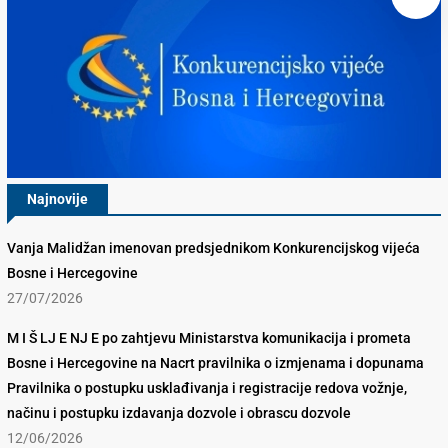
Najnovije
Vanja Malidžan imenovan predsjednikom Konkurencijskog vijeća
Bosne i Hercegovine
27/07/2026
M I Š LJ E NJ E po zahtjevu Ministarstva komunikacija i prometa
Bosne i Hercegovine na Nacrt pravilnika o izmjenama i dopunama
Pravilnika o postupku usklađivanja i registracije redova vožnje,
načinu i postupku izdavanja dozvole i obrascu dozvole
12/06/2026