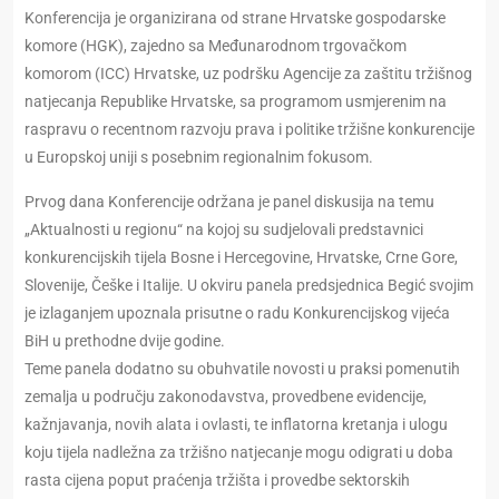
Konferencija je organizirana od strane Hrvatske gospodarske
komore (HGK), zajedno sa Međunarodnom trgovačkom
komorom (ICC) Hrvatske, uz podršku Agencije za zaštitu tržišnog
natjecanja Republike Hrvatske, sa programom usmjerenim na
raspravu o recentnom razvoju prava i politike tržišne konkurencije
u Europskoj uniji s posebnim regionalnim fokusom.
Prvog dana Konferencije održana je panel diskusija na temu
„Aktualnosti u regionu“ na kojoj su sudjelovali predstavnici
konkurencijskih tijela Bosne i Hercegovine, Hrvatske, Crne Gore,
Slovenije, Češke i Italije. U okviru panela predsjednica Begić svojim
je izlaganjem upoznala prisutne o radu Konkurencijskog vijeća
BiH u prethodne dvije godine.
Teme panela dodatno su obuhvatile novosti u praksi pomenutih
zemalja u području zakonodavstva, provedbene evidencije,
kažnjavanja, novih alata i ovlasti, te inflatorna kretanja i ulogu
koju tijela nadležna za tržišno natjecanje mogu odigrati u doba
rasta cijena poput praćenja tržišta i provedbe sektorskih