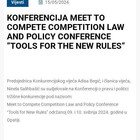
Vijesti
15/05/2024
KONFERENCIJA MEET TO
COMPETE COMPETITION LAW
AND POLICY CONFERENCE
“TOOLS FOR THE NEW RULES“
Predsjednica Konkurencijskog vijeća Adisa Begić, i članica vijeća,
Ninela Salihbašić su sudjelovale na Konferenciji o pravu i politici
tržišne konkurencije pod nazivom:
Meet to Compete Competition Law and Policy Conference
“Tools for New Rules” održanoj 09. i 10. svibnja 2024. godine u
Opatiji.