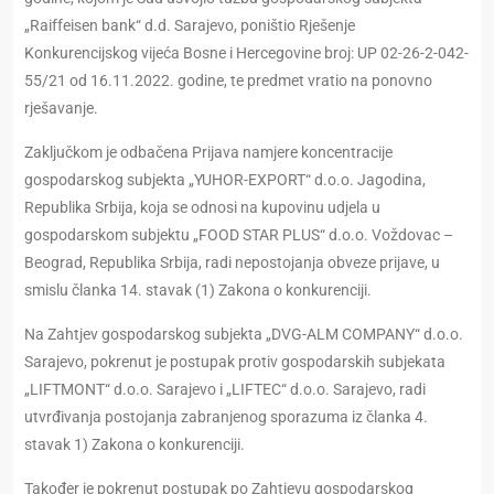
„Raiffeisen bank“ d.d. Sarajevo, poništio Rješenje
Konkurencijskog vijeća Bosne i Hercegovine broj: UP 02-26-2-042-
55/21 od 16.11.2022. godine, te predmet vratio na ponovno
rješavanje.
Zaključkom je odbačena Prijava namjere koncentracije
gospodarskog subjekta „YUHOR-EXPORT“ d.o.o. Jagodina,
Republika Srbija, koja se odnosi na kupovinu udjela u
gospodarskom subjektu „FOOD STAR PLUS“ d.o.o. Voždovac –
Beograd, Republika Srbija, radi nepostojanja obveze prijave, u
smislu članka 14. stavak (1) Zakona o konkurenciji.
Na Zahtjev gospodarskog subjekta „DVG-ALM COMPANY“ d.o.o.
Sarajevo, pokrenut je postupak protiv gospodarskih subjekata
„LIFTMONT“ d.o.o. Sarajevo i „LIFTEC“ d.o.o. Sarajevo, radi
utvrđivanja postojanja zabranjenog sporazuma iz članka 4.
stavak 1) Zakona o konkurenciji.
Također je pokrenut postupak po Zahtjevu gospodarskog