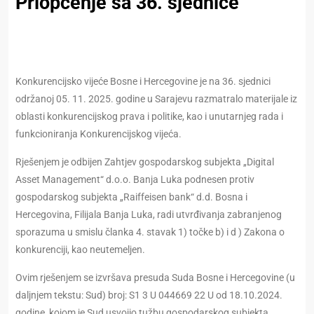
Priopćenje sa 36. sjednice
Konkurencijsko vijeće Bosne i Hercegovine je na 36. sjednici
održanoj 05. 11. 2025. godine u Sarajevu razmatralo materijale iz
oblasti konkurencijskog prava i politike, kao i unutarnjeg rada i
funkcioniranja Konkurencijskog vijeća.
Rješenjem je odbijen Zahtjev gospodarskog subjekta „Digital
Asset Management“ d.o.o. Banja Luka podnesen protiv
gospodarskog subjekta „Raiffeisen bank“ d.d. Bosna i
Hercegovina, Filijala Banja Luka, radi utvrđivanja zabranjenog
sporazuma u smislu članka 4. stavak 1) točke b) i d ) Zakona o
konkurenciji, kao neutemeljen.
Ovim rješenjem se izvršava presuda Suda Bosne i Hercegovine (u
daljnjem tekstu: Sud) broj: S1 3 U 044669 22 U od 18.10.2024.
godine, kojom je Sud usvojio tužbu gospodarskog subjekta