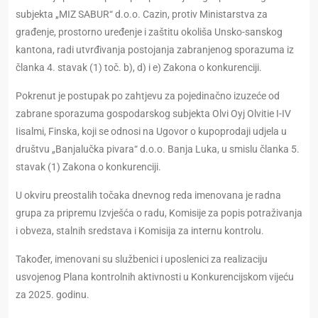
subjekta „MIZ SABUR“ d.o.o. Cazin, protiv Ministarstva za
građenje, prostorno uređenje i zaštitu okoliša Unsko-sanskog
kantona, radi utvrđivanja postojanja zabranjenog sporazuma iz
članka 4. stavak (1) toč. b), d) i e) Zakona o konkurenciji.
Pokrenut je postupak po zahtjevu za pojedinačno izuzeće od
zabrane sporazuma gospodarskog subjekta Olvi Oyj Olvitie I-IV
Iisalmi, Finska, koji se odnosi na Ugovor o kupoprodaji udjela u
društvu „Banjalučka pivara“ d.o.o. Banja Luka, u smislu članka 5.
stavak (1) Zakona o konkurenciji.
U okviru preostalih točaka dnevnog reda imenovana je radna
grupa za pripremu Izvješća o radu, Komisije za popis potraživanja
i obveza, stalnih sredstava i Komisija za internu kontrolu.
Također, imenovani su službenici i uposlenici za realizaciju
usvojenog Plana kontrolnih aktivnosti u Konkurencijskom vijeću
za 2025. godinu.