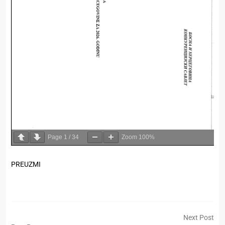
Page
1
/
34
Zoom
100%
PREUZMI
Next Post