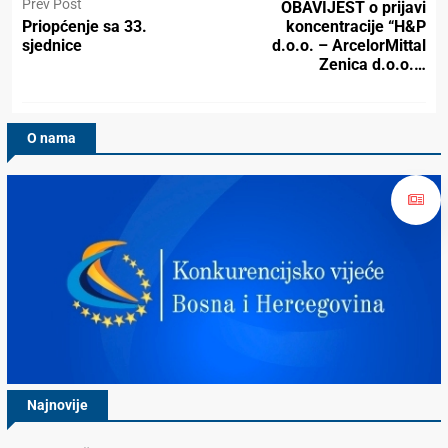
Prev Post
OBAVIJEST o prijavi
Priopćenje sa 33.
koncentracije “H&P
sjednice
d.o.o. – ArcelorMittal
Zenica d.o.o.…
O nama
Najnovije