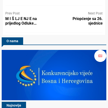
Prev Post
Next Post
M I Š LJ E NJ E na
Priopćenje sa 26.
prijedlog Odluke…
sjednice
O nama
Najnovije