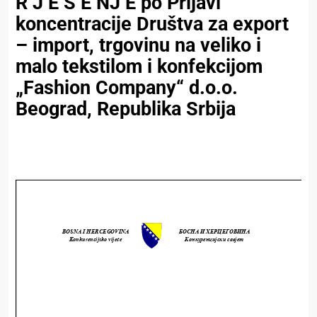
R J E Š E NJ E po Prijavi
koncentracije Društva za export
– import, trgovinu na veliko i
malo tekstilom i konfekcijom
„Fashion Company“ d.o.o.
Beograd, Republika Srbija