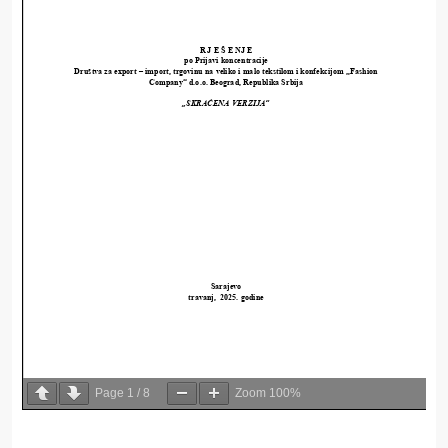
Page
1
/
8
Zoom
100%