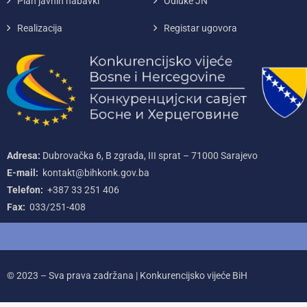
Plan javnih nabavki
Odluke JN
Realizacija
Registar ugovora
Adresa:
Dubrovačka 6, B zgrada, III sprat – 71000‌ Sarajevo
E-mail:
kontakt@bihkonk.gov.ba
Telefon:
+387‌ 33‌ 251‌ 406
Fax:
033/251-408
© 2023 – Sva prava zadržana | Konkurencijsko vijeće BiH