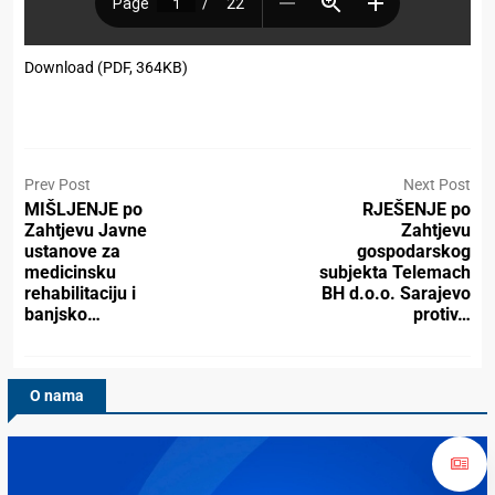
Download (PDF, 364KB)
Prev Post
Next Post
MIŠLJENJE po
RJEŠENJE po
Zahtjevu Javne
Zahtjevu
ustanove za
gospodarskog
medicinsku
subjekta Telemach
rehabilitaciju i
BH d.o.o. Sarajevo
banjsko…
protiv…
O nama