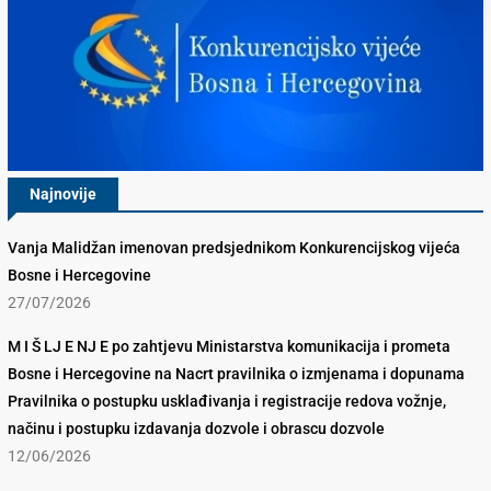
Najnovije
Vanja Malidžan imenovan predsjednikom Konkurencijskog vijeća
Bosne i Hercegovine
27/07/2026
M I Š LJ E NJ E po zahtjevu Ministarstva komunikacija i prometa
Bosne i Hercegovine na Nacrt pravilnika o izmjenama i dopunama
Pravilnika o postupku usklađivanja i registracije redova vožnje,
načinu i postupku izdavanja dozvole i obrascu dozvole
12/06/2026