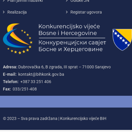
Plan javnih nabavki
Odluke JN
Realizacija
Registar ugovora
Adresa:
Dubrovačka 6, B zgrada, III sprat – 71000‌ Sarajevo
E-mail:
kontakt@bihkonk.gov.ba
Telefon:
+387‌ 33‌ 251‌ 406
Fax:
033/251-408
© 2023 – Sva prava zadržana | Konkurencijsko vijeće BiH