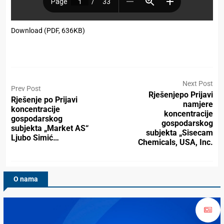
Download (PDF, 636KB)
Next Post
Prev Post
Rješenjepo Prijavi
Rješenje po Prijavi
namjere
koncentracije
koncentracije
gospodarskog
gospodarskog
subjekta „Market AS“
subjekta „Sisecam
Ljubo Simić…
Chemicals, USA, Inc.
O nama