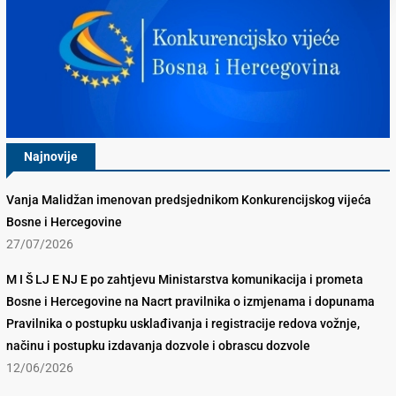
Najnovije
Vanja Malidžan imenovan predsjednikom Konkurencijskog vijeća
Bosne i Hercegovine
27/07/2026
M I Š LJ E NJ E po zahtjevu Ministarstva komunikacija i prometa
Bosne i Hercegovine na Nacrt pravilnika o izmjenama i dopunama
Pravilnika o postupku usklađivanja i registracije redova vožnje,
načinu i postupku izdavanja dozvole i obrascu dozvole
12/06/2026