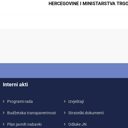
HERCEGOVINE I MINISTARSTVA TRG
Interni akti
Programi rada
Izvještaji
Budžetska transparentnost
Strateški dokumenti
Plan javnih nabavki
Odluke JN