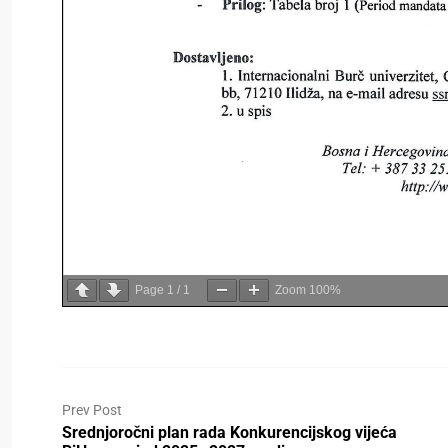
Page
1
/
1
Zoom
100%
Prev Post
Srednjoročni plan rada Konkurencijskog vijeća