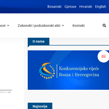
Bosanski
Српски
Hrvatski
English
nost
Zakonski i podzakonski akti
Kontakt
O nama
Najnovije