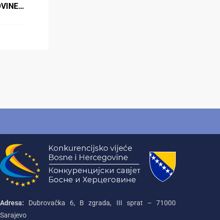
OVINE…
Adresa:
Dubrovačka 6, B zgrada, III sprat – 71000‌
Sarajevo