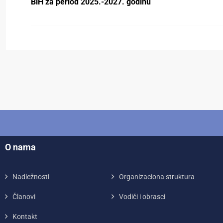
BiH za period 2025.-2027. godinu
O nama
Nadležnosti
Organizaciona struktura
Članovi
Vodiči i obrasci
Kontakt