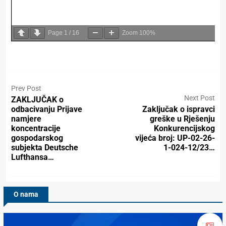
Page
1
/
16
Zoom
100%
Prev Post
Next Post
ZAKLJUČAK o
odbacivanju Prijave
Zaključak o ispravci
namjere
greške u Rješenju
koncentracije
Konkurencijskog
gospodarskog
vijeća broj: UP-02-26-
subjekta Deutsche
1-024-12/23…
Lufthansa…
O nama