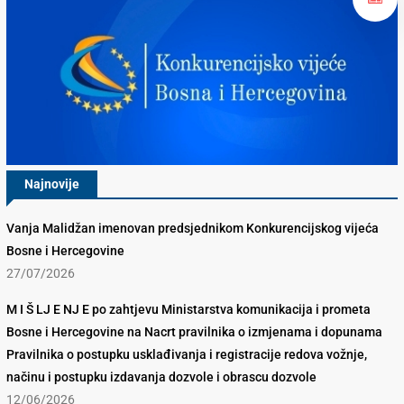
Najnovije
Vanja Malidžan imenovan predsjednikom Konkurencijskog vijeća
Bosne i Hercegovine
27/07/2026
M I Š LJ E NJ E po zahtjevu Ministarstva komunikacija i prometa
Bosne i Hercegovine na Nacrt pravilnika o izmjenama i dopunama
Pravilnika o postupku usklađivanja i registracije redova vožnje,
načinu i postupku izdavanja dozvole i obrascu dozvole
12/06/2026