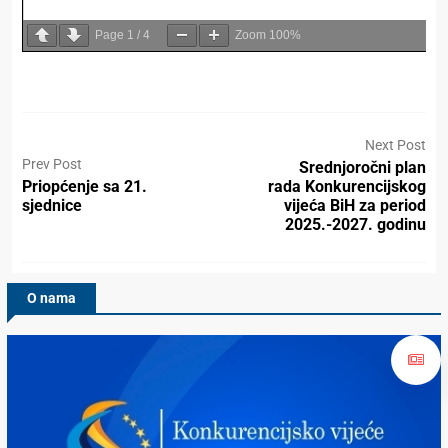
Page
1
/
4
Zoom
100%
Next Post
Prev Post
Srednjoročni plan
Priopćenje sa 21.
rada Konkurencijskog
sjednice
vijeća BiH za period
2025.-2027. godinu
O nama