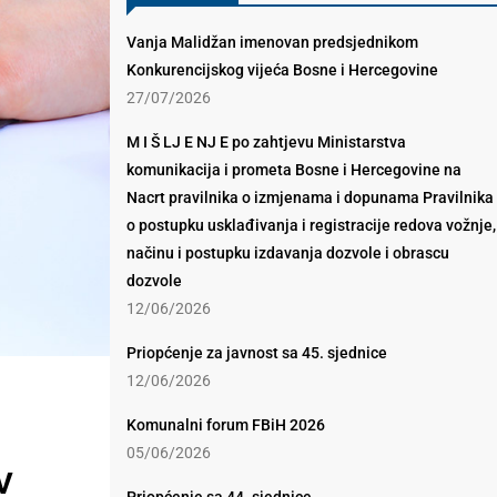
Vanja Malidžan imenovan predsjednikom
Konkurencijskog vijeća Bosne i Hercegovine
27/07/2026
M I Š LJ E NJ E po zahtjevu Ministarstva
komunikacija i prometa Bosne i Hercegovine na
Nacrt pravilnika o izmjenama i dopunama Pravilnika
o postupku usklađivanja i registracije redova vožnje,
načinu i postupku izdavanja dozvole i obrascu
dozvole
12/06/2026
Priopćenje za javnost sa 45. sjednice
12/06/2026
Komunalni forum FBiH 2026
05/06/2026
V