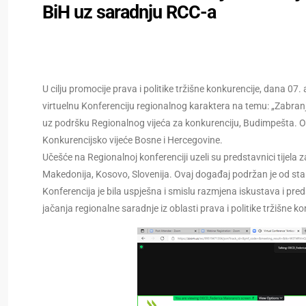
BiH uz saradnju RCC-a
U cilju promocije prava i politike tržišne konkurencije, dana 07
virtuelnu Konferenciju regionalnog karaktera na temu: „Zabran
uz podršku Regionalnog vijeća za konkurenciju, Budimpešta. Ovo 
Konkurencijsko vijeće Bosne i Hercegovine.
Učešće na Regionalnoj konferenciji uzeli su predstavnici tijela 
Makedonija, Kosovo, Slovenija. Ovaj događaj podržan je od st
Konferencija je bila uspješna i smislu razmjena iskustava i pre
jačanja regionalne saradnje iz oblasti prava i politike tržišne ko