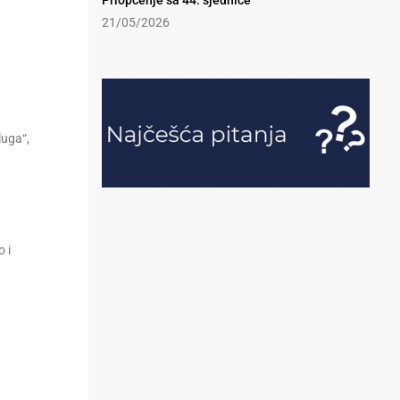
Priopćenje sa 44. sjednice
21/05/2026
luga“,
 i