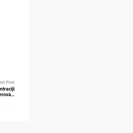
ext Post
traciji
verová…