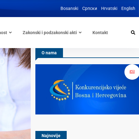
Bosanski
Српски
Hrvatski
English
nost
Zakonski i podzakonski akti
Kontakt
O nama
Najnovije