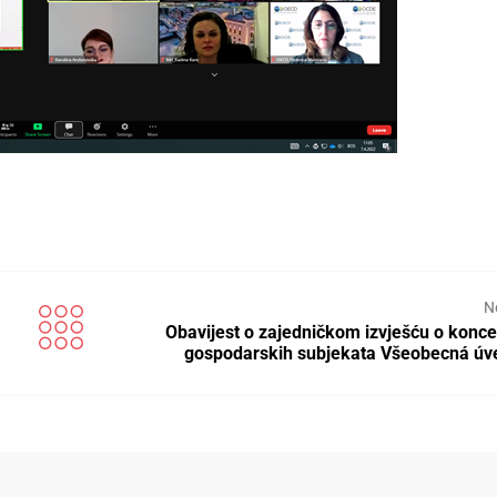
N
Obavijest o zajedničkom izvješću o koncen
gospodarskih subjekata Všeobecná ú