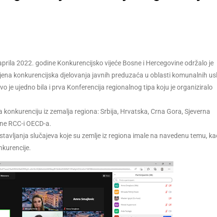
. aprila 2022. godine Konkurencijsko vijeće Bosne i Hercegovine održalo je
jena konkurencijska djelovanja javnih preduzaća u oblasti komunalnih us
je ujedno bila i prva Konferencija regionalnog tipa koju je organiziralo
za konkurenciju iz zemalja regiona: Srbija, Hrvatska, Crna Gora, Sjeverna
ane RCC-i OECD-a.
dstavljanja slučajeva koje su zemlje iz regiona imale na navedenu temu, kao
nkurencije.