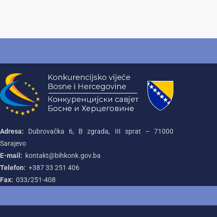
Adresa:
Dubrovačka 6, B zgrada, III sprat – 71000‌
Sarajevo
E-mail:
kontakt@bihkonk.gov.ba
Telefon:
+387‌ 33‌ 251‌ 406
Fax:
033/251-408