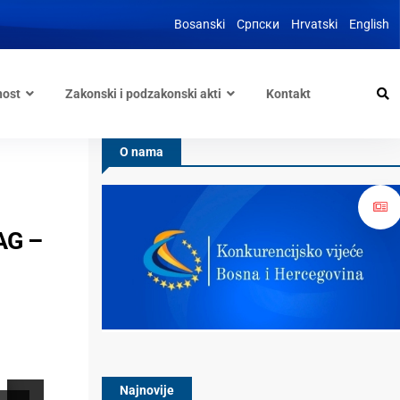
Bosanski
Српски
Hrvatski
English
nost
Zakonski i podzakonski akti
Kontakt
O nama
 AG –
Najnovije