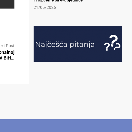
Priopćenje sa 44. sjednice
21/05/2026
ext Post
onalnoj
KV BiH…