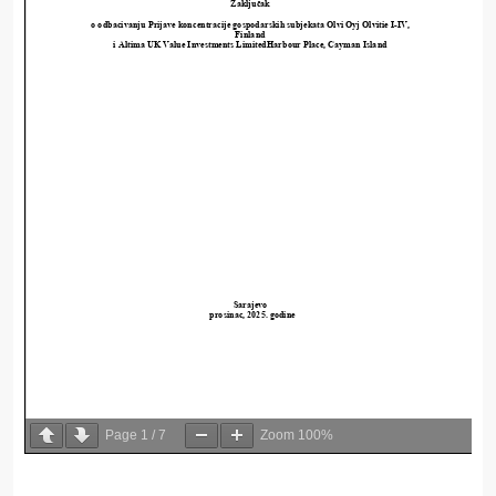
Page
1
/
7
Zoom
100%