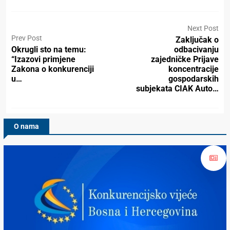
Next Post
Prev Post
Zaključak o
Okrugli sto na temu:
odbacivanju
“Izazovi primjene
zajedničke Prijave
Zakona o konkurenciji
koncentracije
u…
gospodarskih
subjekata CIAK Auto…
O nama