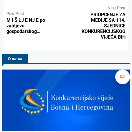
Next Post
Prev Post
PRIOPĆENJE ZA
M I Š LJ E NJ E po
MEDIJE SA 114.
zahtjevu
SJEDNICE
gospodarskog…
KONKURENCIJSKOG
VIJEĆA BIH
O nama