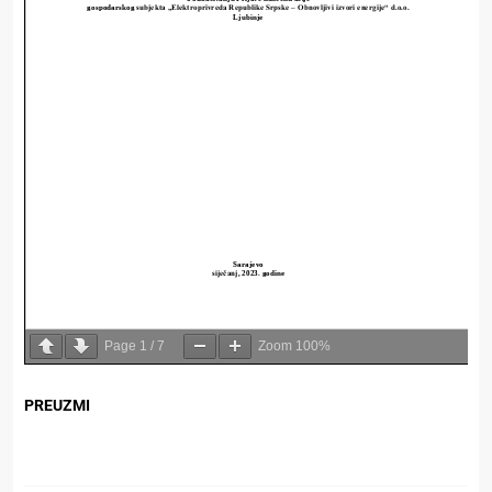
Page
1
/
7
Zoom
100%
PREUZMI